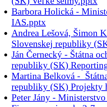
(SK) Veľké šelmy.pptx
Barbora Holická - Minist
IAS.pptx
Andrea Lešová, Šimon Ke
Slovenskej republiky (SK
Ján Černecký - Štátna oc
republiky (SK) Reporting
Martina Belková - Štátna
republiky (SK) Projekty 
Peter Jány - Ministerstvo