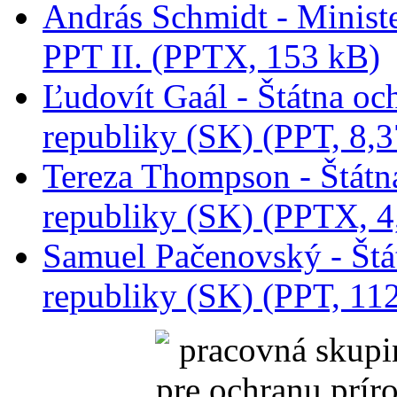
András Schmidt - Minist
PPT II. (PPTX, 153 kB)
Ľudovít Gaál - Štátna oc
republiky (SK) (PPT, 8,
Tereza Thompson - Štátn
republiky (SK) (PPTX, 
Samuel Pačenovský - Štá
republiky (SK) (PPT, 11