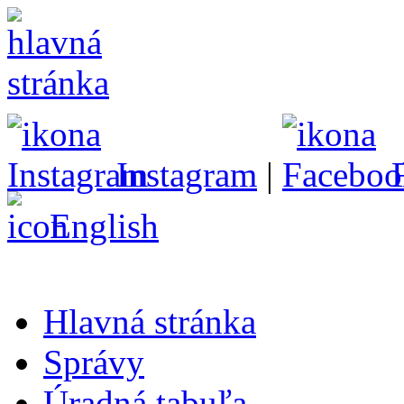
Instagram
|
English
Hlavná stránka
Správy
Úradná tabuľa