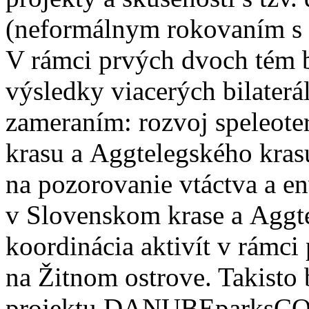
(neformálnym rokovaním s 
V rámci prvých dvoch tém b
výsledky viacerých bilater
zameraním: rozvoj speleote
krasu a Aggtelegského krasu
na pozorovanie vtáctva a e
v Slovenskom krase a Aggte
koordinácia aktivít v rámci
na Žitnom ostrove. Takisto
projektu DANUBEparksC