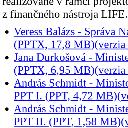
realizované v rámci proje
z finančného nástroja LIFE.
Veress Balázs - Správa 
(PPTX, 17,8 MB)
(verzi
Jana Durkošová - Ministe
(PPTX, 6,95 MB)
(verzi
András Schmidt - Minist
PPT I. (PPT, 4,72 MB)
(v
András Schmidt - Minist
PPT II. (PPT, 1,58 MB)
(