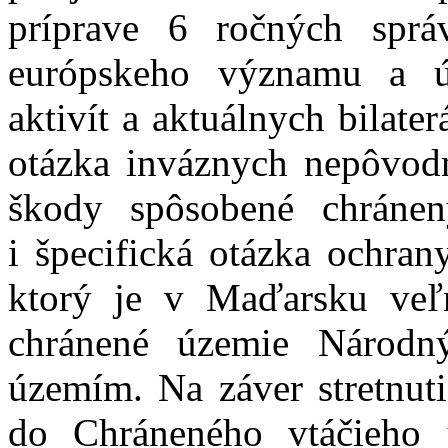
príprave 6 ročných spr
európskeho významu a úd
aktivít a aktuálnych bilate
otázka inváznych nepôvod
škody spôsobené chránen
i špecifická otázka ochran
ktorý je v Maďarsku veľ
chránené územie Národn
územím. Na záver stretnuti
do Chráneného vtáčieho 