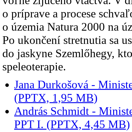
voľne žijúceho vtáctva. V d
o príprave a procese schvaľ
o územia Natura 2000 na úz
Po ukončení stretnutia sa u
do jaskyne Szemlőhegy, ktor
speleoterapie.
Jana Durkošová - Ministe
(PPTX, 1,95 MB)
András Schmidt - Minist
PPT I. (PPTX, 4,45 MB)