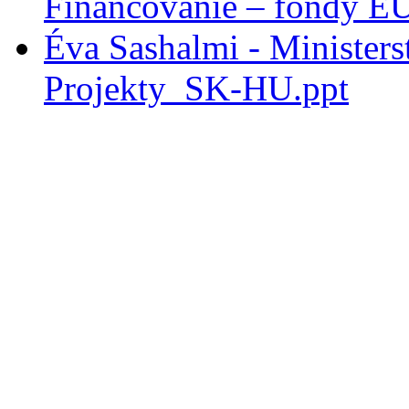
Financovanie – fondy E
Éva Sashalmi - Minister
Projekty_SK-HU.ppt