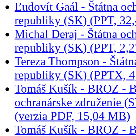
Ľudovít Gaál - Štátna oc
republiky (SK) (PPT, 32
Michal Deraj - Štátna oc
republiky (SK) (PPT, 2,
Tereza Thompson - Štátn
republiky (SK) (PPTX, 
Tomáš Kušík - BROZ - Br
ochranárske združenie (S
(verzia PDF, 15,04 MB)
Tomáš Kušík - BROZ - Br