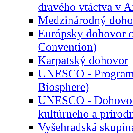
dravého vtáctva v Af
Medzinárodný dohov
Európsky dohovor o
Convention)
Karpatský dohovor
UNESCO - Program 
Biosphere)
UNESCO - Dohovor 
kultúrneho a prírod
Vyšehradská skupin