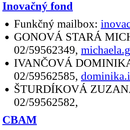
Inovačný fond
Funkčný mailbox:
inova
GONOVÁ STARÁ MICHAEL
02/59562349,
michaela.
IVANČOVÁ DOMINIKA Mgr
02/59562585,
dominika.
ŠTURDÍKOVÁ ZUZANA Ing
02/59562582,
CBAM