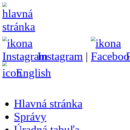
Instagram
|
English
Hlavná stránka
Správy
Úradná tabuľa