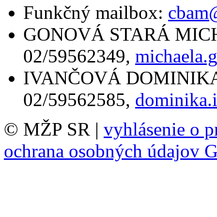
Funkčný mailbox:
cbam@
GONOVÁ STARÁ MICHAEL
02/59562349,
michaela.
IVANČOVÁ DOMINIKA Mgr
02/59562585,
dominika.
© MŽP SR |
vyhlásenie o p
ochrana osobných údajov