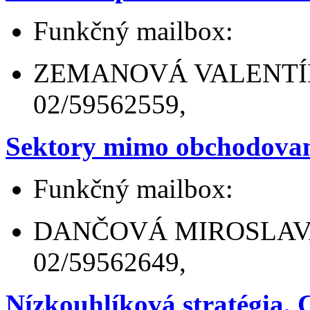
Funkčný mailbox:
ZEMANOVÁ VALENTÍNA In
02/59562559,
Sektory mimo obchodova
Funkčný mailbox:
DANČOVÁ MIROSLAVA Mgr
02/59562649,
Nízkouhlíková stratégia,