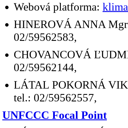
Webová platforma:
klima
HINEROVÁ ANNA Mgr., m
02/59562583,
CHOVANCOVÁ ĽUDMILA M
02/59562144,
LÁTAL POKORNÁ VIKTÓR
tel.: 02/59562557,
UNFCCC Focal Point