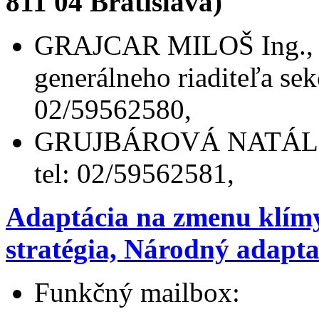
811 04 Bratislava)
GRAJCAR MILOŠ Ing., p
generálneho riaditeľa sekc
02/59562580,
GRUJBÁROVÁ NATÁLIA, a
tel: 02/59562581,
Adaptácia na zmenu klím
stratégia, Národný adapt
Funkčný mailbox: