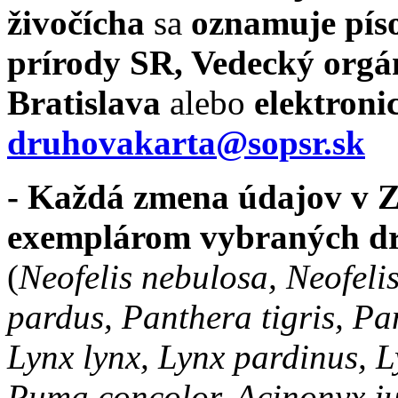
živočícha
sa
oznamuje pí
prírody SR, Vedecký orgá
Bratislava
alebo
elektroni
druhovakarta@sopsr.sk
- Každá zmena údajov v 
exemplárom vybraných dr
(
Neofelis nebulosa, Neofeli
pardus, Panthera tigris, P
Lynx lynx, Lynx pardinus, L
Puma concolor, Acinonyx j