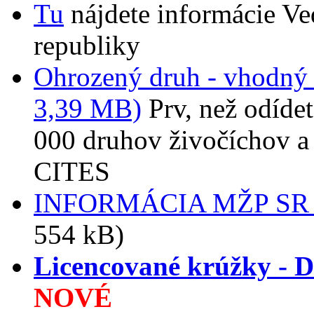
Tu
nájdete informácie V
republiky
Ohrozený druh - vhodný 
3,39 MB)
Prv, než odídet
000 druhov živočíchov a
CITES
INFORMÁCIA MŽP SR k f
554 kB)
Licencované krúžky -
NOVÉ