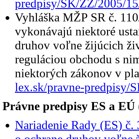
predpisy/SK/ZZ/2005/15
Vyhláška MŽP SR č. 110/
vykonávajú niektoré ust
druhov voľne žijúcich živ
reguláciou obchodu s nim
niektorých zákonov v pl
lex.sk/pravne-predpisy
Právne predpisy ES a EÚ 
Nariadenie Rady (ES) č.
o ochrane druhov voľne ži