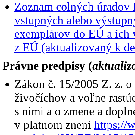
Zoznam colných úradov 
vstupných alebo výstupn
exemplárov do EÚ a ich
z EÚ (aktualizovaný k d
Právne predpisy (
aktualiz
Zákon č. 15/2005 Z. z. o
živočíchov a voľne rastú
s nimi a o zmene a dopln
v platnom znení
https://