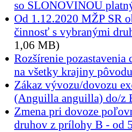
so SLONOVINOU platnýc
Od 1.12.2020 MŽP SR o
činnosť s vybranými dru
1,06 MB)
Rozšírenie pozastavenia
na všetky krajiny pôvod
Zákaz vývozu/dovozu ex
(Anguilla anguilla) do/z
Zmena pri dovoze poľovn
druhov z prílohy B - od 