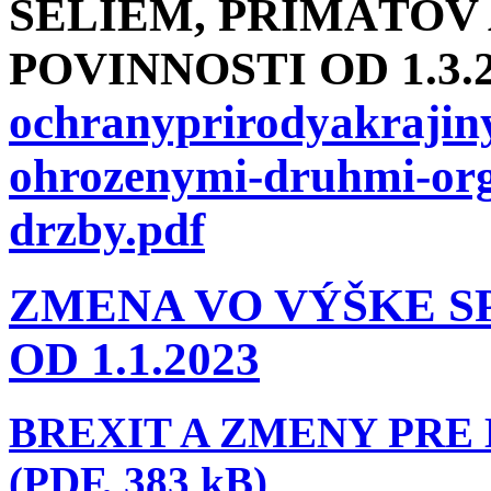
ŠELIEM, PRIMÁTOV
POVINNOSTI OD 1.3.
ochranyprirodyakrajin
ohrozenymi-druhmi-org
drzby.pdf
ZMENA VO VÝŠKE 
OD 1.1.2023
BREXIT A ZMENY PR
(PDF, 383 kB)