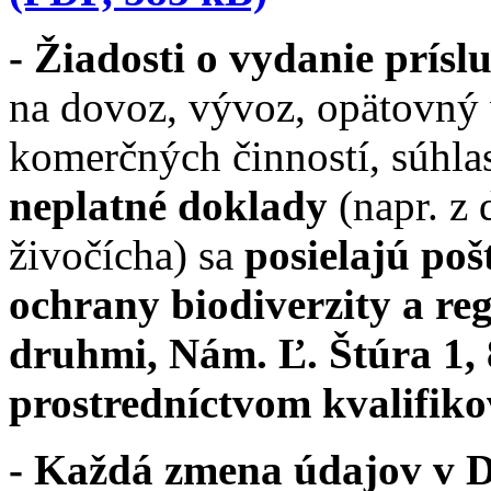
- Žiadosti o vydanie prís
na dovoz, vývoz, opätovný
komerčných činností, súhlas
neplatné doklady
(napr. z
živočícha) sa
posielajú po
ochrany biodiverzity a re
druhmi, Nám. Ľ. Štúra 1, 
prostredníctvom kvalifik
- Každá zmena údajov v D