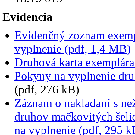
Evidencia
Evidenčný zoznam exempl
vyplnenie (pdf, 1,4 MB)
Druhová karta exemplára
Pokyny na vyplnenie dru
(pdf, 276 kB)
Záznam o nakladaní s n
druhov mačkovitých šeli
na vyplnenie (pdf, 295 k