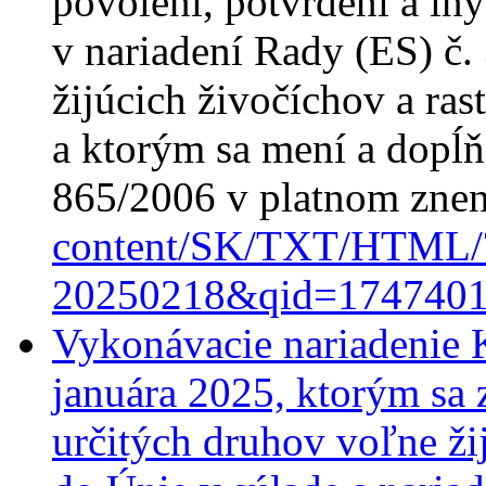
povolení, potvrdení a i
v nariadení Rady (ES) č.
žijúcich živočíchov a ras
a ktorým sa mení a dopĺň
865/2006 v platnom zne
content/SK/TXT/HTML/
20250218&qid=174740
Vykonávacie nariadenie 
januára 2025, ktorým sa
určitých druhov voľne žij