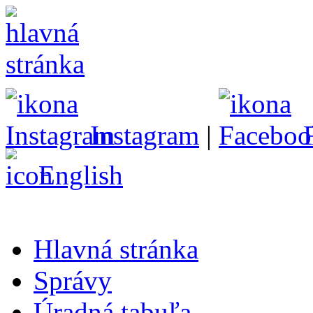
Instagram
|
English
Hlavná stránka
Správy
Úradná tabuľa