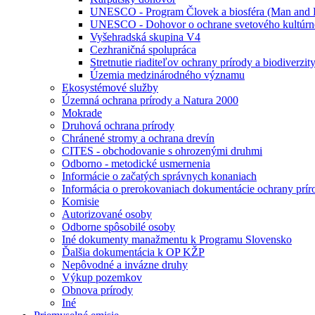
UNESCO - Program Človek a biosféra (Man and 
UNESCO - Dohovor o ochrane svetového kultúrne
Vyšehradská skupina V4
Cezhraničná spolupráca
Stretnutie riaditeľov ochrany prírody a biodiverzi
Územia medzinárodného významu
Ekosystémové služby
Územná ochrana prírody a Natura 2000
Mokrade
Druhová ochrana prírody
Chránené stromy a ochrana drevín
CITES - obchodovanie s ohrozenými druhmi
Odborno - metodické usmernenia
Informácie o začatých správnych konaniach
Informácia o prerokovaniach dokumentácie ochrany prír
Komisie
Autorizované osoby
Odborne spôsobilé osoby
Iné dokumenty manažmentu k Programu Slovensko
Ďalšia dokumentácia k OP KŽP
Nepôvodné a invázne druhy
Výkup pozemkov
Obnova prírody
Iné