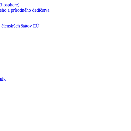
Biosphere)
ho a prírodného dedičstva
ty členských štátov EÚ
ody