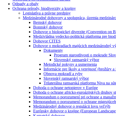
Odpady a obaly
Ochrana prírody, biodiverzity a krajiny
Legislatíva a právne predpisy
Medzinárodné dohovory a spolupráca, územia medziná
Bernský dohovor
Bonnský dohovor
Dohovor o biologickej diverzite (Convention on B
Medzivládna vedecko-politická platforma pre biod
Dohovor CITES
Dohovor o mokradiach majúcich medzinárodný vý
Dokumenty
Program starostlivosti o mokrade Slo
Slovenský ramsarský výbor
Metodické pokyny a usmernenia
Informácie pre školy a verejnosť (brožúry a 
Obnova mokradí a ryby
Slovenský ramsarský výbor
Trilaterálna ramsarská platforma Niva na 
Dohoda o ochrane netopierov v Európe
Dohoda o ochrane africko-euroázijských druhov 
Memorandum o porozumení pri ochrane a manažment
Memorandum o porozumení o ochrane migrujúceho 
Medzinárodný dohovor o regulácii lovu veľrýb
Európsky dohovor o krajine (European Landscape
Karpatský dohovor