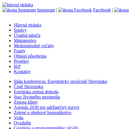
Instagram
|
Facebook
|
Hlavná stránka
Správy
Úradná tabuľa
Ministerstvo
Medzinárodné vzťahy
Fondy
Oblasti pôsobenia
Projekty
IEP
Kontakty
Stála konferencia: Energeticky nezávislé Slovensko
Čisté Slovensko
Európska zelená dohoda
Stav životného prostredia
Zmena klímy
Agenda 2030 pre udržateľný rozvoj
Zelené a obehové hospodárstvo
Voda
Ovzdušie
Geológia a environmentálne záťaže