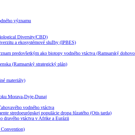
rodného významu
iological Diversity/CBD)
iverzitu a ekosystémové služby (IPBES)
znam predovšetkým ako biotopy vodného vtáctva (Ramsarský dohovo
venska (Ramsarský strategický plán)
iné materiály)
sútoku Morava-Dyje-Dunaj
sťahovavého vodného vtáctva
e stredoeurópskej populácie dropa fúzatého (Otis tarda)
dravého vtáctva v Afrike a Eurázii
 Convention)