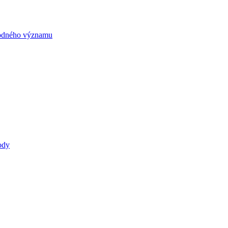
rodného významu
ody