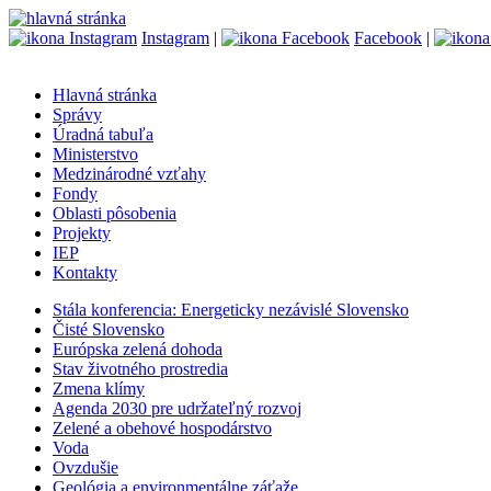
Instagram
|
Facebook
|
Hlavná stránka
Správy
Úradná tabuľa
Ministerstvo
Medzinárodné vzťahy
Fondy
Oblasti pôsobenia
Projekty
IEP
Kontakty
Stála konferencia: Energeticky nezávislé Slovensko
Čisté Slovensko
Európska zelená dohoda
Stav životného prostredia
Zmena klímy
Agenda 2030 pre udržateľný rozvoj
Zelené a obehové hospodárstvo
Voda
Ovzdušie
Geológia a environmentálne záťaže