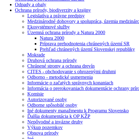
Odpady a obaly
Ochrana prírody, biodiverzity a krajiny
Legislatíva a právne predpisy
Medzinárodné dohovory a spolupráca, územia medziná
Ekosystémové služby
Územná ochrana prírody a Natura 2000
Natura 2000
Príprava prehodnotenia chránených území SR
Prehľad chránených území Slovenskej republiky
Mokrade
Druhová ochrana prírody
Chránené stromy a ochrana drevín
CITES - obchodovanie s ohrozenými druhmi
Odborno - metodické usmernenia
Informácie o začatých správnych konaniach
Informácia o prerokovaniach dokumentácie ochrany prír
Komisie
Autorizované osoby
Odborne spôsobilé osoby
Iné dokumenty manažmentu k Programu Slovensko
Ďalšia dokumentácia k OP KŽP
Nepôvodné a invázne druhy
Výkup pozemkov
Obnova prírody
Iné