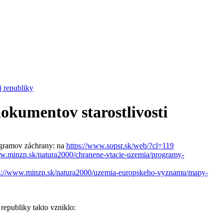
 republiky
okumentov starostlivosti
rogramov záchrany: na
https://www.sopsr.sk/web/?cl=119
ww.minzp.sk/natura2000/chranene-vtacie-uzemia/programy-
s://www.minzp.sk/natura2000/uzemia-europskeho-vyznamu/mapy-
republiky takto vzniklo: