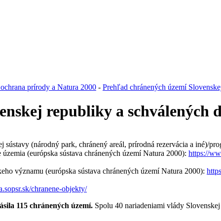
chrana prírody a Natura 2000
-
Prehľad chránených území Slovenskej
nskej republiky a schválených d
j sústavy (národný park, chránený areál, prírodná rezervácia a iné)/p
ie územia (európska sústava chránených území Natura 2000):
https://w
skeho významu (európska sústava chránených území Natura 2000):
http
ta.sopsr.sk/chranene-objekty/
lásila 115 chránených území.
Spolu 40 nariadeniami vlády Slovenskej 