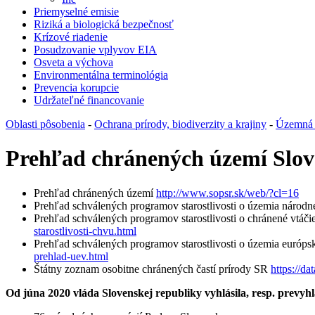
Priemyselné emisie
Riziká a biologická bezpečnosť
Krízové riadenie
Posudzovanie vplyvov EIA
Osveta a výchova
Environmentálna terminológia
Prevencia korupcie
Udržateľné financovanie
Oblasti pôsobenia
-
Ochrana prírody, biodiverzity a krajiny
-
Územná o
Prehľad chránených území Slove
Prehľad chránených území
http://www.sopsr.sk/web/?cl=16
Prehľad schválených programov starostlivosti o územia národne
Prehľad schválených programov starostlivosti o chránené vtáč
starostlivosti-chvu.html
Prehľad schválených programov starostlivosti o územia európ
prehlad-uev.html
Štátny zoznam osobitne chránených častí prírody SR
https://da
Od júna 2020 vláda Slovenskej republiky vyhlásila, resp. prevyh