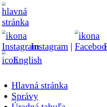
Instagram
|
English
Hlavná stránka
Správy
Úradná tabuľa