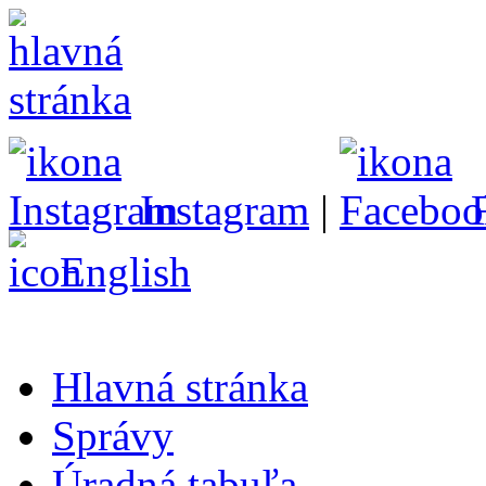
Instagram
|
English
Hlavná stránka
Správy
Úradná tabuľa