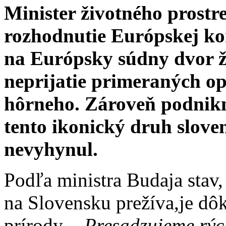
Minister životného prostr
rozhodnutie Európskej ko
na Európsky súdny dvor ž
neprijatie primeraných o
hôrneho. Zároveň podnikn
tento ikonický druh slove
nevyhynul.
Podľa ministra Budaja stav
na Slovensku prežíva,je d
prírody
. „Presadzujeme rých