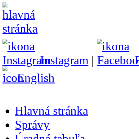
Instagram
|
English
Hlavná stránka
Správy
Úradná tabuľa