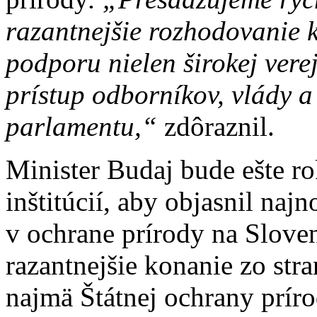
razantnejšie rozhodovanie 
podporu nielen širokej verej
prístup odborníkov, vlády a
parlamentu,“
zdôraznil.
Minister Budaj bude ešte r
inštitúcií, aby objasnil naj
v ochrane prírody na Slove
razantnejšie konanie zo st
najmä Štátnej ochrany prír