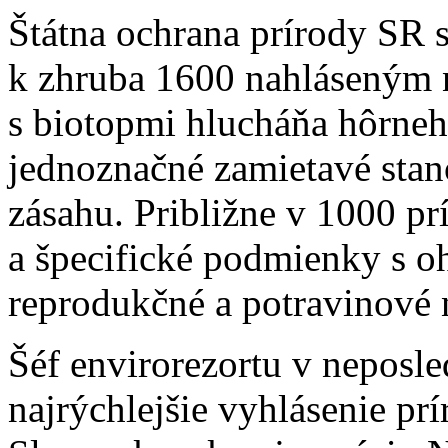
Štátna ochrana prírody SR s
k zhruba 1600 nahláseným 
s biotopmi hlucháňa hôrneh
jednoznačné zamietavé sta
zásahu. Približne v 1000 pr
a špecifické podmienky s o
reprodukčné a potravinové 
Šéf envirorezortu v neposl
najrýchlejšie vyhlásenie prí