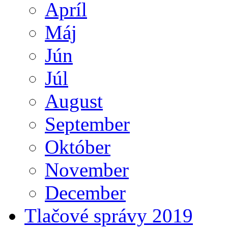
Apríl
Máj
Jún
Júl
August
September
Október
November
December
Tlačové správy 2019