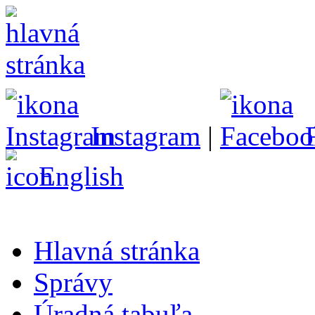
Instagram
|
English
Hlavná stránka
Správy
Úradná tabuľa