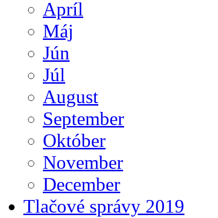
Apríl
Máj
Jún
Júl
August
September
Október
November
December
Tlačové správy 2019