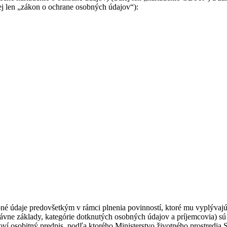
ej len „zákon o ochrane osobných údajov“):
bné údaje predovšetkým v rámci plnenia povinností, ktoré mu vyplývaj
vne základy, kategórie dotknutých osobných údajov a príjemcovia) sú 
ví osobitný predpis, podľa ktorého Ministerstvo životného prostredia S