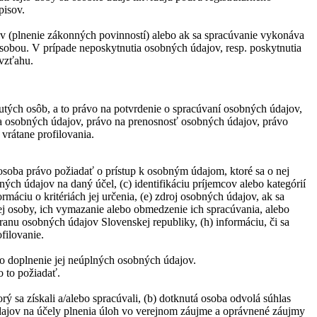
pisov.
ov (plnenie zákonných povinností) alebo ak sa spracúvanie vykonáva
sobou. V prípade neposkytnutia osobných údajov, resp. poskytnutia
 vzťahu.
tých osôb, a to právo na potvrdenie o spracúvaní osobných údajov,
a osobných údajov, právo na prenosnosť osobných údajov, právo
rátane profilovania.
osoba právo požiadať o prístup k osobným údajom, ktoré sa o nej
ných údajov na daný účel, (c) identifikáciu príjemcov alebo kategórií
áciu o kritériách jej určenia, (e) zdroj osobných údajov, ak sa
tej osoby, ich vymazanie alebo obmedzenie ich spracúvania, alebo
ranu osobných údajov Slovenskej republiky, (h) informáciu, či sa
filovanie.
 o doplnenie jej neúplných osobných údajov.
 to požiadať.
ý sa získali a/alebo spracúvali, (b) dotknutá osoba odvolá súhlas
údajov na účely plnenia úloh vo verejnom záujme a oprávnené záujmy