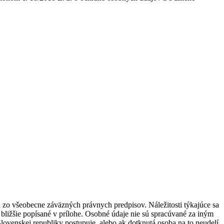
ú zo všeobecne záväzných právnych predpisov. Náležitosti týkajúce sa
bližšie popísané v prílohe. Osobné údaje nie sú spracúvané za iným
lovenskej republiky postupuje, alebo ak dotknutá osoba na to neudelí