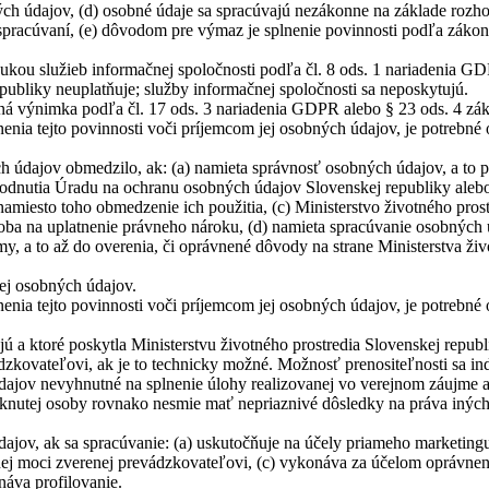
ch údajov, (d) osobné údaje sa spracúvajú nezákonne na základe rozh
pracúvaní, (e) dôvodom pre výmaz je splnenie povinnosti podľa zákon
onukou služieb informačnej spoločnosti podľa čl. 8 ods. 1 nariadenia 
publiky neuplatňuje; služby informačnej spoločnosti sa neposkytujú.
ná výnimka podľa čl. 17 ods. 3 nariadenia GDPR alebo § 23 ods. 4 zá
ia tejto povinnosti voči príjemcom jej osobných údajov, je potrebné o
ch údajov obmedzilo, ak: (a) namieta správnosť osobných údajov, a to
hodnutia Úradu na ochranu osobných údajov Slovenskej republiky aleb
miesto toho obmedzenie ich použitia, (c) Ministerstvo životného pros
osoba na uplatnenie právneho nároku, (d) namieta spracúvanie osobnýc
y, a to až do overenia, či oprávnené dôvody na strane Ministerstva ži
ej osobných údajov.
ia tejto povinnosti voči príjemcom jej osobných údajov, je potrebné o
jú a ktoré poskytla Ministerstvu životného prostredia Slovenskej repu
dzkovateľovi, ak je to technicky možné. Možnosť prenositeľnosti sa in
ajov nevyhnutné na splnenie úlohy realizovanej vo verejnom záujme a
tknutej osoby rovnako nesmie mať nepriaznivé dôsledky na práva iných
jov, ak sa spracúvanie: (a) uskutočňuje na účely priameho marketingu 
nej moci zverenej prevádzkovateľovi, (c) vykonáva za účelom oprávnen
náva profilovanie.