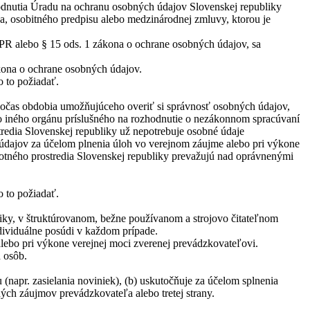
odnutia Úradu na ochranu osobných údajov Slovenskej republiky
a, osobitného predpisu alebo medzinárodnej zmluvy, ktorou je
GDPR alebo § 15 ods. 1 zákona o ochrane osobných údajov, sa
kona o ochrane osobných údajov.
 to požiadať.
 počas obdobia umožňujúceho overiť si správnosť osobných údajov,
o iného orgánu príslušného na rozhodnutie o nezákonnom spracúvaní
tredia Slovenskej republiky už nepotrebuje osobné údaje
h údajov za účelom plnenia úloh vo verejnom záujme alebo pri výkone
votného prostredia Slovenskej republiky prevažujú nad oprávnenými
 to požiadať.
bliky, v štruktúrovanom, bežne používanom a strojovo čitateľnom
dividuálne posúdi v každom prípade.
lebo pri výkone verejnej moci zverenej prevádzkovateľovi.
 osôb.
(napr. zasielania noviniek), (b) uskutočňuje za účelom splnenia
ých záujmov prevádzkovateľa alebo tretej strany.