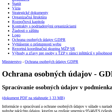
Štatút
Vízia
Strategické dokumenty
Organizačná štruktúra
Rozpočtová kapitola
Kontrakty s podriadenými organizáciami
Žiadosti o záštitu
Logo
Ochrana osobných údajov GDPR
Vyhlásenie o prístupnosti webu
Rezortná koordinačná skupina MŽP SR
Výhody a zľavy pre osoby s ŤZP v rámci inštitúcií v pôsobno
Ministerstvo
-
Ochrana osobných údajov GDPR
Ochrana osobných údajov - G
Spracúvanie osobných údajov v podmienkac
(dokument PDF na stiahnutie 1,33 MB)
Informácie o spracúvaní a ochrane osobných údajov v súlade s nari
pohybe takýchto údajov, ktorým sa zrušuje smernica 95/46/ES (všeob