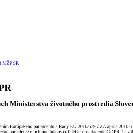
sti MŽP SR
DPR
h Ministerstva životného prostredia Slove
adením Európskeho parlamentu a Rady EÚ 2016/679 z 27. apríla 2016 o
ecné nariadenie o ochrane údajov) (ďalej len „nariadenie GDPR“) a z