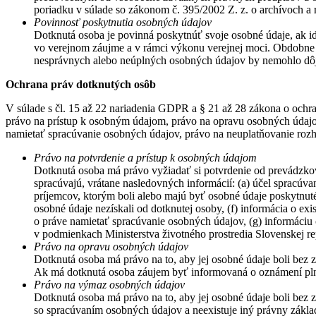
poriadku v súlade so zákonom č. 395/2002 Z. z. o archívoch a r
Povinnosť poskytnutia osobných údajov
Dotknutá osoba je povinná poskytnúť svoje osobné údaje, ak i
vo verejnom záujme a v rámci výkonu verejnej moci. Obdobne s
nesprávnych alebo neúplných osobných údajov by nemohlo dôjsť
Ochrana práv dotknutých osôb
V súlade s čl. 15 až 22 nariadenia GDPR a § 21 až 28 zákona o ochr
právo na prístup k osobným údajom, právo na opravu osobných údaj
namietať spracúvanie osobných údajov, právo na neuplatňovanie roz
Právo na potvrdenie a prístup k osobných údajom
Dotknutá osoba má právo vyžiadať si potvrdenie od prevádzkov
spracúvajú, vrátane nasledovných informácií: (a) účel spracúvan
príjemcov, ktorým boli alebo majú byť osobné údaje poskytnuté,
osobné údaje nezískali od dotknutej osoby, (f) informácia o e
o práve namietať spracúvanie osobných údajov, (g) informáciu 
v podmienkach Ministerstva životného prostredia Slovenskej r
Právo na opravu osobných údajov
Dotknutá osoba má právo na to, aby jej osobné údaje boli bez
Ak má dotknutá osoba záujem byť informovaná o oznámení plnen
Právo na výmaz osobných údajov
Dotknutá osoba má právo na to, aby jej osobné údaje boli bez z
so spracúvaním osobných údajov a neexistuje iný právny zákla