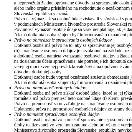
a neprevažujú žiadne oprávnené dôvody na spracúvanie osobný
alebo iného orgánu príslušného na rozhodnutie o nezákonnom s
Slovenská republika viazaná.
Právo na výmaz, ak sa osobné údaje získavali v súvislosti s p
v podmienkach Ministerstva životného prostredia Slovenskej re
Povinnosť vymazať osobné údaje sa však neuplatňuje, ak je da
Ak má dotknutá osoba záujem byť informovaná o oznámení plnen
Právo na obmedzenie spracúvania osobných údajov
Dotknutá osoba má právo na to, aby sa spracúvanie jej osobný
(b) spracúvanie osobných údajov je nezákonné na základe roz
a dotknutá osoba namieta vymazanie osobných údajov a žiada na
na dosiahnutie účelu spracúvania, ale potrebuje ich dotknutá 
verejnej moci zverenej prevádzkovateľovi a na oprávnené záujm
dôvodmi dotknutej osoby.
Dotknutej osobe bude vopred oznámené zrušenie obmedzenia j
Ak má dotknutá osoba záujem byť informovaná o oznámení plnen
Právo na prenosnosť osobných údajov
Dotknutá osoba má právo získať osobné údaje, ktoré sa jej týka
formáte a má právo preniesť tieto osobné údaje ďalšiemu prevá
Právo na prenosnosť sa nevzťahuje na spracúvanie osobných úd
Uplatnenie práva na prenosnosť osobných údajov zo strany do
Právo namietať spracúvanie osobných údajov
Dotknutá osoba má právo namietať spracúvanie jej osobných úda
úlohy realizovanej vo verejnom záujme alebo pri výkone verej
Ministerstvo životného prostredia Slovenskej republiky nevyko