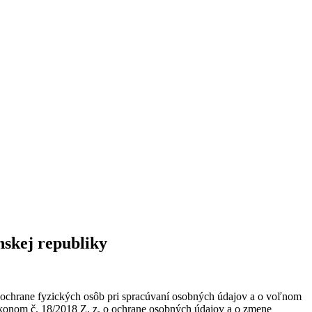
nskej republiky
 ochrane fyzických osôb pri spracúvaní osobných údajov a o voľnom
ákonom č. 18/2018 Z. z. o ochrane osobných údajov a o zmene