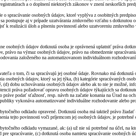
egistratúrach a o doplnení niektorých zákonov v znení neskorších pred
de o spracúvanie osobných údajov, ktoré vyplýva z osobitných predpis
a postupuje aj v prípade uzatvárania zmluvného vzťahu s dotknutou o
 k realizácii úloh a plneniu povinností alebo uzatvoreniu zmluvného
ane osobných údajov dotknutá osoba je oprávnená uplatniť práva dotknu
ov, právo na výmaz osobných údajov, právo na obmedzenie spracúvani
hodovania založeného na automatizovanom individuálnom rozhodovaní v
ateľa o tom, či sa spracúvajú jej osobné údaje. Rovnako má dotknutá 
ia osobných údajov, ktorý sa jej týka, (b) kategórie spracúvaných osob
 (d) dobu uchovávania osobných údajov alebo ak to nie je možné, inform
xistencii práva požadovať opravu osobných údajov týkajúcich sa dotknu
o práve podať sťažnosť, resp. návrh na začatie konania na Úrad na och
epubliky vykonáva automatizované individuálne rozhodovanie alebo pro
 zbytočného odkladu opravené. Dotknutá osoba má taktiež právo žiadať
ia tejto povinnosti voči príjemcom jej osobných údajov, je potrebné o
bytočného odkladu vymazané, ak: (a) už nie sú potrebné na účel, na ktor
d pre spracúvanie, (c) dotknutá osoba namieta spracúvanie osobných 