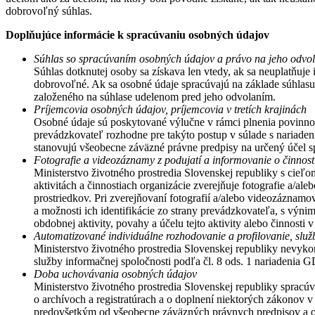
dobrovoľný súhlas.
Doplňujúce informácie k spracúvaniu osobných údajov
Súhlas so spracúvaním osobných údajov a právo na jeho odvol
Súhlas dotknutej osoby sa získava len vtedy, ak sa neuplatňuj
dobrovoľné. Ak sa osobné údaje spracúvajú na základe súhlas
založeného na súhlase udelenom pred jeho odvolaním.
Príjemcovia osobných údajov, príjemcovia v tretích krajinách
Osobné údaje sú poskytované výlučne v rámci plnenia povinno
prevádzkovateľ rozhodne pre takýto postup v súlade s nariad
stanovujú všeobecne záväzné právne predpisy na určený účel s
Fotografie a videozáznamy z podujatí a informovanie o činnosti
Ministerstvo životného prostredia Slovenskej republiky s cieľo
aktivitách a činnostiach organizácie zverejňuje fotografie a
prostriedkov. Pri zverejňovaní fotografií a/alebo videozáznam
a možnosti ich identifikácie zo strany prevádzkovateľa, s výnim
obdobnej aktivity, povahy a účelu tejto aktivity alebo činnos
Automatizované individuálne rozhodovanie a profilovanie, služ
Ministerstvo životného prostredia Slovenskej republiky nevy
služby informačnej spoločnosti podľa čl. 8 ods. 1 nariadenia
Doba uchovávania osobných údajov
Ministerstvo životného prostredia Slovenskej republiky sprac
o archívoch a registratúrach a o doplnení niektorých zákonov 
predovšetkým od všeobecne záväzných právnych predpisov a od 