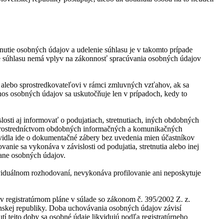
nutie osobných údajov a udelenie súhlasu je v takomto prípade
ie súhlasu nemá vplyv na zákonnosť spracúvania osobných údajov
alebo sprostredkovateľovi v rámci zmluvných vzťahov, ak sa
s osobných údajov sa uskutočňuje len v prípadoch, kedy to
losti aj informovať o podujatiach, stretnutiach, iných obdobných
bo prostredníctvom obdobných informačných a komunikačných
ravidla ide o dokumentačné zábery bez uvedenia mien účastníkov
anie sa vykonáva v závislosti od podujatia, stretnutia alebo inej
rane osobných údajov.
viduálnom rozhodovaní, nevykonáva profilovanie ani neposkytuje
v registratúrnom pláne v súlade so zákonom č. 395/2002 Z. z.
venskej republiky. Doba uchovávania osobných údajov závisí
 tejto doby sa osobné údaje likvidujú podľa registratúrneho