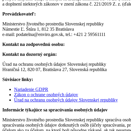
a doplnení niektorých zákonov v znení zákona č. 221/2019 Z. z. (ďal
Prevádzkovateľ:
Ministerstvo životného prostredia Slovenskej republiky
Námestie Ľ. Štúra 1, 812 35 Bratislava
e-mail: podatelna@enviro.gov.sk, tel.: +421 2 59561111
Kontakt na zodpovednú osobu:
Kontakt na dozorný orgán:
Úrad na ochranu osobných údajov Slovenskej republiky
Hraničná 12, 820 07, Bratislava 27, Slovenská republika
Súvisiace linky:
Nariadenie GDPR
Zákon o ochrane osobných údajov
Úrad na ochranu osobných údajov Slovenskej republiky
Informácie týkajúce sa spracúvania osobných údajov
Ministerstvo životného prostredia Slovenskej republiky spracúva oso
spracúvania osobných údajov dotknutých osôb (účely spracúvania, prá
účelom ako za účelom, na ktorý boli pôvodne získané, ak tak neustano