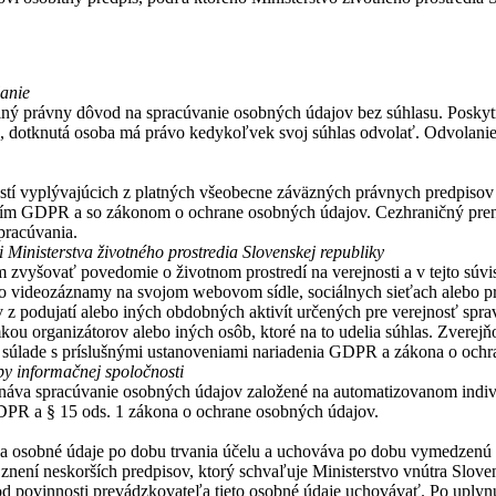
anie
e iný právny dôvod na spracúvanie osobných údajov bez súhlasu. Poskyt
u, dotknutá osoba má právo kedykoľvek svoj súhlas odvolať. Odvolan
stí vyplývajúcich z platných všeobecne záväzných právnych predpisov 
ením GDPR a so zákonom o ochrane osobných údajov. Cezhraničný preno
pracúvania.
 Ministerstva životného prostredia Slovenskej republiky
m zvyšovať povedomie o životnom prostredí na verejnosti a v tejto súvis
/alebo videozáznamy na svojom webovom sídle, sociálnych sieťach ale
ov z podujatí alebo iných obdobných aktivít určených pre verejnosť sp
kou organizátorov alebo iných osôb, ktoré na to udelia súhlas. Zverejňov
ti v súlade s príslušnými ustanoveniami nariadenia GDPR a zákona o och
by informačnej spoločnosti
konáva spracúvanie osobných údajov založené na automatizovanom indi
 GDPR a § 15 ods. 1 zákona o ochrane osobných údajov.
úva osobné údaje po dobu trvania účelu a uchováva po dobu vymedzenú 
v znení neskorších predpisov, ktorý schvaľuje Ministerstvo vnútra Slo
povinnosti prevádzkovateľa tieto osobné údaje uchovávať. Po uplynutí