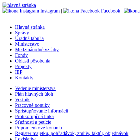
Instagram
|
Facebook
|
Hlavná stránka
Správy
Úradná tabuľa
Ministerstvo
Medzinárodné vzťahy
Fondy
Oblasti pôsobenia
Projekty
IEP
Kontakty
Vedenie ministerstva
Plán hlavných úloh
Vestník
Pracovné ponuky
Sprístupňovanie informácií
Protikorupčná linka
Sťažnosti a petície
Pripomienkové konania
Register majetku, pohľadávok, zmlúv, faktúr, objednávok
Legislatíva