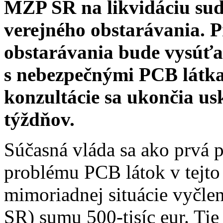
MŽP SR na likvidáciu sud
verejného obstarávania. 
obstarávania bude vysúťaž
s nebezpečnými PCB látkam
konzultácie sa ukončia us
týždňov.
Súčasná vláda sa ako prvá p
problému PCB látok v tejto 
mimoriadnej situácie vyčle
SR) sumu 500-tisíc eur. Tie