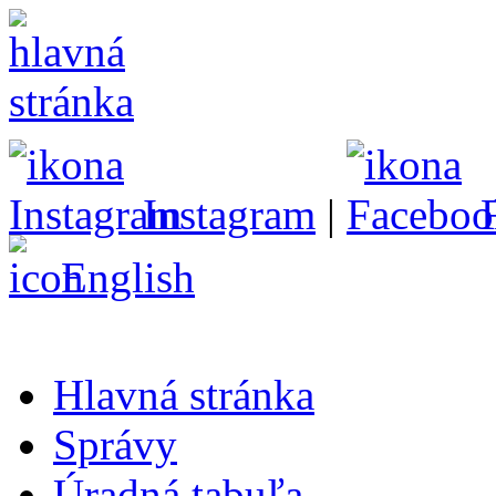
Instagram
|
English
Hlavná stránka
Správy
Úradná tabuľa