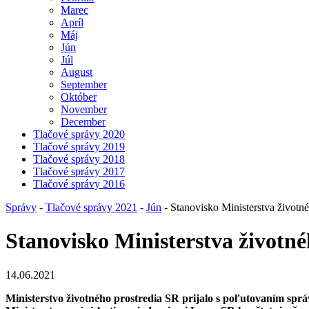
Marec
Apríl
Máj
Jún
Júl
August
September
Október
November
December
Tlačové správy 2020
Tlačové správy 2019
Tlačové správy 2018
Tlačové správy 2017
Tlačové správy 2016
Správy
-
Tlačové správy 2021
-
Jún
- Stanovisko Ministerstva životn
Stanovisko Ministerstva životné
14.06.2021
Ministerstvo životného prostredia SR prijalo s poľutovaním sp