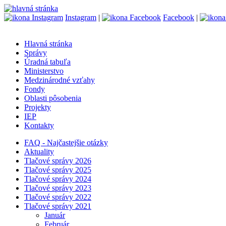
Instagram
|
Facebook
|
Hlavná stránka
Správy
Úradná tabuľa
Ministerstvo
Medzinárodné vzťahy
Fondy
Oblasti pôsobenia
Projekty
IEP
Kontakty
FAQ - Najčastejšie otázky
Aktuality
Tlačové správy 2026
Tlačové správy 2025
Tlačové správy 2024
Tlačové správy 2023
Tlačové správy 2022
Tlačové správy 2021
Január
Február