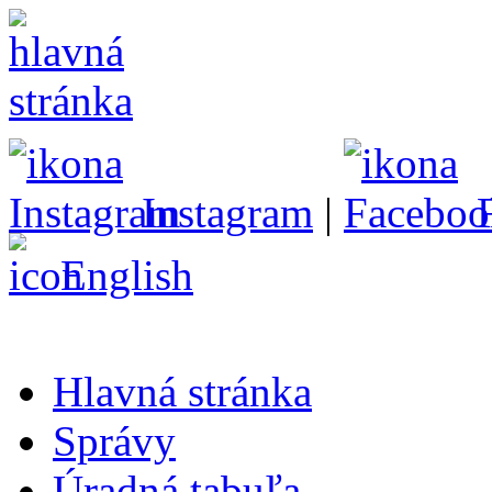
Instagram
|
English
Hlavná stránka
Správy
Úradná tabuľa