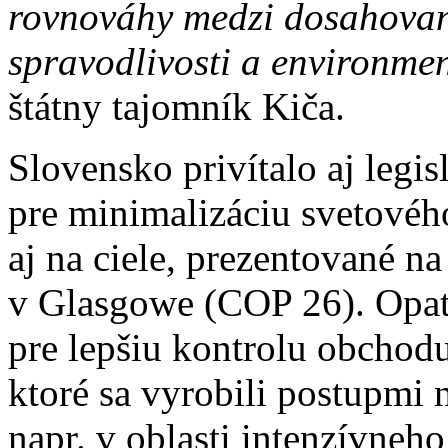
rovnováhy medzi dosahovaní
spravodlivosti a environme
štátny tajomník Kiča.
Slovensko privítalo aj legi
pre minimalizáciu svetovéh
aj na ciele, prezentované n
v Glasgowe (COP 26). Opat
pre lepšiu kontrolu obchod
ktoré sa vyrobili postupmi
napr. v oblasti intenzívne