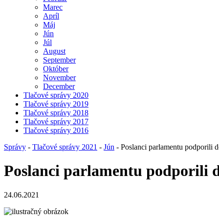
Marec
Apríl
Máj
Jún
Júl
August
September
Október
November
December
Tlačové správy 2020
Tlačové správy 2019
Tlačové správy 2018
Tlačové správy 2017
Tlačové správy 2016
Správy
-
Tlačové správy 2021
-
Jún
- Poslanci parlamentu podporili d
Poslanci parlamentu podporili d
24.06.2021