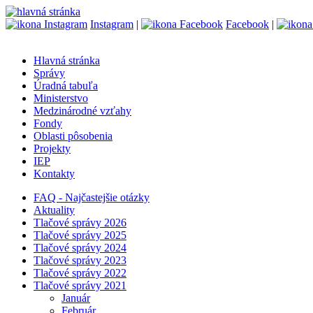
Instagram
|
Facebook
|
Hlavná stránka
Správy
Úradná tabuľa
Ministerstvo
Medzinárodné vzťahy
Fondy
Oblasti pôsobenia
Projekty
IEP
Kontakty
FAQ - Najčastejšie otázky
Aktuality
Tlačové správy 2026
Tlačové správy 2025
Tlačové správy 2024
Tlačové správy 2023
Tlačové správy 2022
Tlačové správy 2021
Január
Február