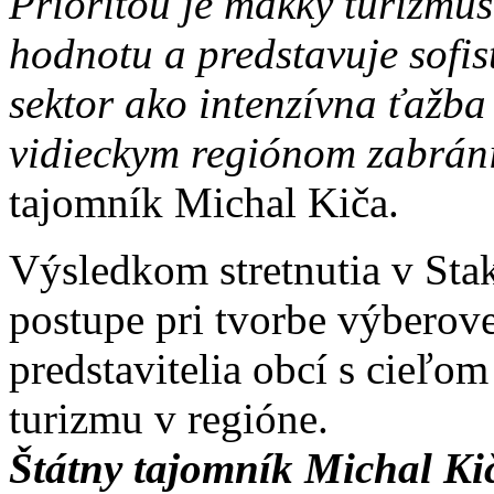
Prioritou je mäkký turizmu
hodnotu a predstavuje sofist
sektor ako intenzívna ťažb
vidieckym regiónom zabrán
tajomník Michal Kiča.
Výsledkom stretnutia v Sta
postupe pri tvorbe výberove
predstavitelia obcí s cieľom
turizmu v regióne.
Štátny tajomník Michal Kič