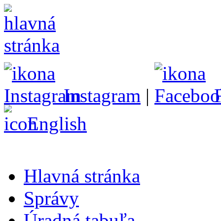
Instagram
|
English
Hlavná stránka
Správy
Úradná tabuľa