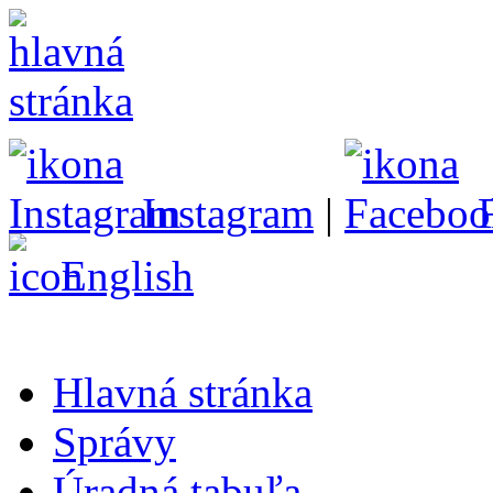
Instagram
|
English
Hlavná stránka
Správy
Úradná tabuľa