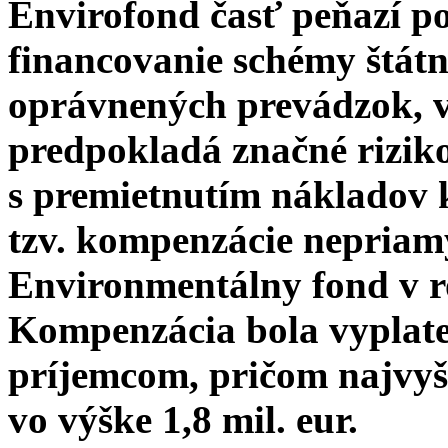
Envirofond časť peňazí po
financovanie schémy štát
oprávnených prevádzok, v
predpokladá značné riziko
s premietnutím nákladov kv
tzv. kompenzácie nepriamy
Environmentálny fond v ro
Kompenzácia bola vyplat
príjemcom, pričom najvyš
vo výške 1,8 mil. eur.