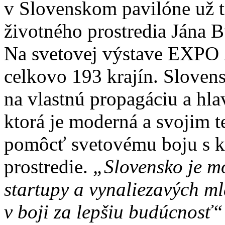
v Slovenskom pavilóne už tr
životného prostredia Jána B
Na svetovej výstave EXPO 2
celkovo 193 krajín. Slovens
na vlastnú propagáciu a hla
ktorá je moderná a svojim
pomôcť svetovému boju s kl
prostredie.
„Slovensko je mo
startupy a vynaliezavých m
v boji za lepšiu budúcnosť“