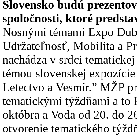
Slovensko budú prezentov
spoločnosti, ktoré predstav
Nosnými témami Expo Dubaj 
Udržateľnosť, Mobilita a Pr
nachádza v srdci tematicke
témou slovenskej expozície
Letectvo a Vesmír.” MŽP p
tematickými týždňami a to K
októbra a Voda od 20. do 2
otvorenie tematického týžd