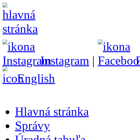
Instagram
|
English
Hlavná stránka
Správy
Úradná tabuľa