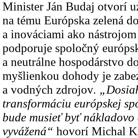
Minister Ján Budaj otvorí 
na tému Európska zelená d
a inováciami ako nástrojom
podporuje spoločný európsk
a neutrálne hospodárstvo d
myšlienkou dohody je zabez
a vodných zdrojov
. „Dosiah
transformáciu európskej sp
bude musieť byť nákladovo e
vyvážená“
hovorí Michal K