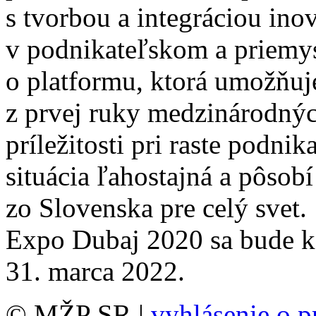
s tvorbou a integráciou ino
v podnikateľskom a priemy
o platformu, ktorá umožňuj
z prvej ruky medzinárodnýc
príležitosti pri raste podni
situácia ľahostajná a pôsobí
zo Slovenska pre celý svet.
Expo Dubaj 2020 sa bude k
31. marca 2022.
© MŽP SR |
vyhlásenie o p