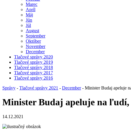
Marec
Apríl
Máj
Jún
Júl
August
September
Október
November
December
Tlačové správy 2020
Tlačové správy 2019
Tlačové správy 2018
Tlačové správy 2017
Tlačové správy 2016
Správy
-
Tlačové správy 2021
-
December
- Minister Budaj apeluje na
Minister Budaj apeluje na ľudí, 
14.12.2021