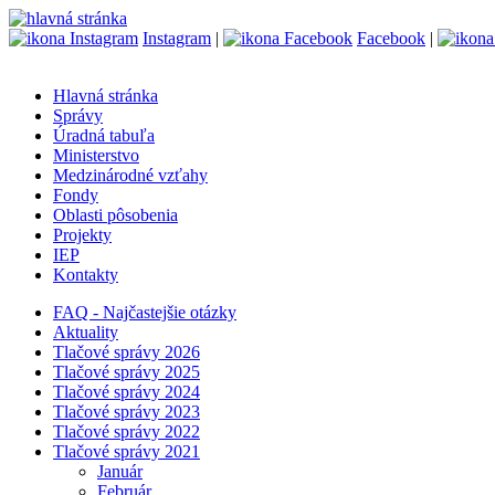
Instagram
|
Facebook
|
Hlavná stránka
Správy
Úradná tabuľa
Ministerstvo
Medzinárodné vzťahy
Fondy
Oblasti pôsobenia
Projekty
IEP
Kontakty
FAQ - Najčastejšie otázky
Aktuality
Tlačové správy 2026
Tlačové správy 2025
Tlačové správy 2024
Tlačové správy 2023
Tlačové správy 2022
Tlačové správy 2021
Január
Február