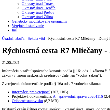
Okresný úrad Trnava
Okresný úrad Trenčín
Okresný úrad Prešov
Okresný úrad Žilina
Geneticky modifikované organizmy
Verejné obstarávanie
Iné
Úradná tabuľa
-
Sekcia vôd
- Rýchlostná cesta R7 Mliečany - Dolný 
Rýchlostná cesta R7 Mliečany -
21.06.2021
Informácia o začatí správneho konania podľa § 16a ods. 1 zákona č.
zákon) v znení neskorších predpisov (ďalej len "vodný zákon"):
Zverejnenie dokumentácie podľa § 16a ods. 7 vodného zákona:
Informácia pre verejnosť
(207,1 kB)
Projektová dokumentácia:
A - sprievodná správa 20201116
(2,
Odborné stanovisko
(8,2 MB)
Príslušný orgán štátnej vodnej správy: Okresný úrad Trnava, odbor sta