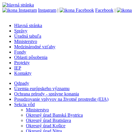
Instagram
|
Facebook
|
Hlavná stránka
Správy
Úradná tabuľa
Ministerstvo
Medzinárodné vzťahy
Fondy
Oblasti pôsobenia
Projekty
IEP
Kontakty
Odpady
Územia európskeho významu
Ochrana prírody - správne konania
Posudzovanie vplyvov na životné prostredie (EIA)
Sekcia vôd
Ministerstvo
Okresný úrad Banská Bystrica
Okresný úrad Bratislava
Okresný úrad Košice
Okresný úrad Nitra