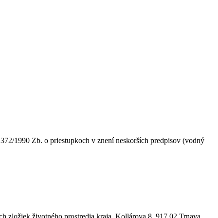
 372/1990 Zb. o priestupkoch v znení neskorších predpisov (vodný
ých zložiek životného prostredia kraja, Kollárova 8, 917 02 Trnava