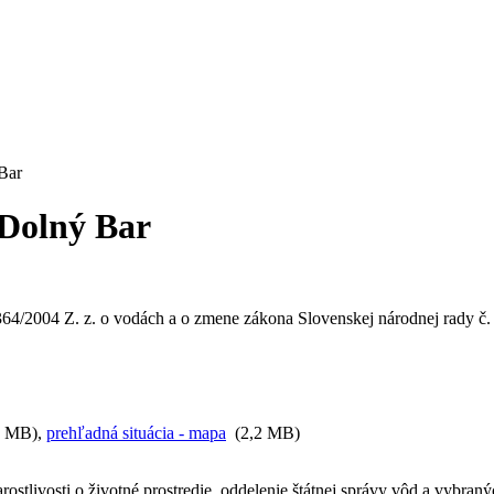
Bar
 Dolný Bar
 364/2004 Z. z. o vodách a o zmene zákona Slovenskej národnej rady č.
4 MB),
prehľadná situácia - mapa
(2,2 MB)
rostlivosti o životné prostredie, oddelenie štátnej správy vôd a vybran