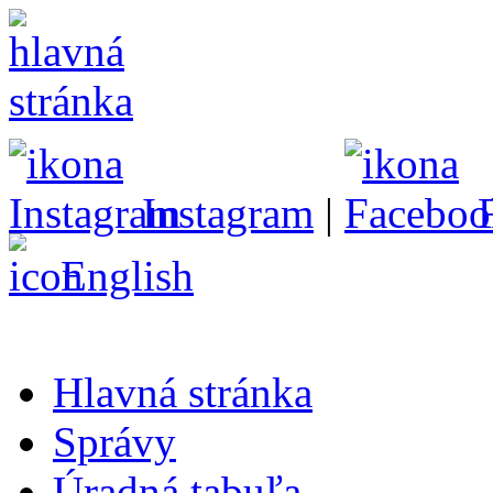
Instagram
|
English
Hlavná stránka
Správy
Úradná tabuľa