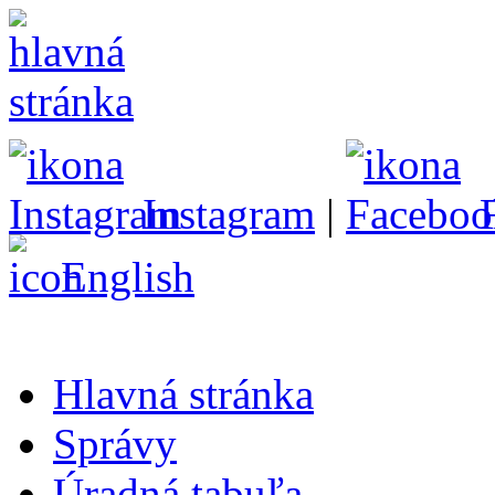
Instagram
|
English
Hlavná stránka
Správy
Úradná tabuľa