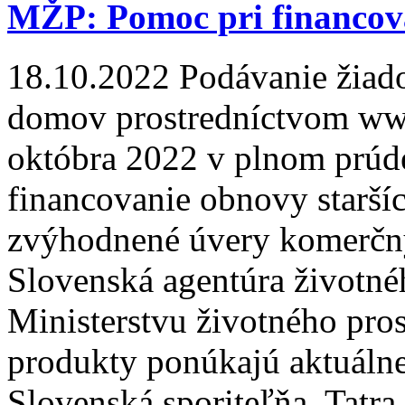
MŽP: Pomoc pri financov
18.10.2022
Podávanie žiado
domov prostredníctvom ww
októbra 2022 v plnom prúde
financovanie obnovy starš
zvýhodnené úvery komerčný
Slovenská agentúra životné
Ministerstvu životného pro
produkty ponúkajú aktuáln
Slovenská sporiteľňa, Tat