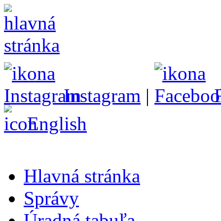
Instagram
|
English
Hlavná stránka
Správy
Úradná tabuľa