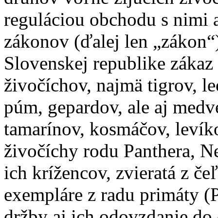
reguláciou obchodu s nimi 
zákonov (ďalej len „zákon“)
Slovenskej republike zákaz
živočíchov, najmä tigrov, le
púm, gepardov, ale aj medv
tamarínov, kosmáčov, levík
živočíchy rodu Panthera, N
ich krížencov, zvieratá z č
exempláre z radu primáty (
držby aj ich odovzdanie do 