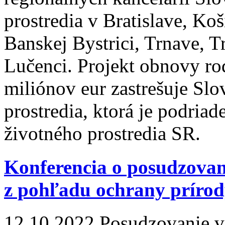
prostredia v Bratislave, Koš
Banskej Bystrici, Trnave, 
Lučenci. Projekt obnovy r
miliónov eur zastrešuje Sl
prostredia, ktorá je podria
životného prostredia SR.
Konferencia o posudzovaní
z pohľadu ochrany príro
12.10.2022
Posudzovanie v