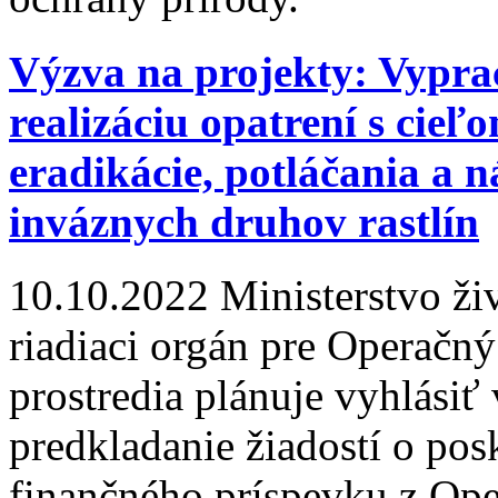
Výzva na projekty: Vypra
realizáciu opatrení s cie
eradikácie, potláčania a 
inváznych druhov rastlín
10.10.2022
Ministerstvo ži
riadiaci orgán pre Operačn
prostredia plánuje vyhlásiť
predkladanie žiadostí o pos
finančného príspevku z Op