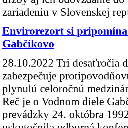
zariadeniu v Slovenskej rep
Envirorezort si pripomína
Gabčíkovo
28.10.2022
Tri desaťročia d
zabezpečuje protipovodňovú
plynulú celoročnú medziná
Reč je o Vodnom diele Gabčí
prevádzky 24. októbra 1992. 
uskutočnila odborná konfer