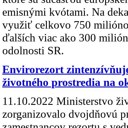
emisnými kvótami. Na deka
využiť celkovo 750 milión
ďalších viac ako 300 milió
odolnosti SR.
Envirorezort zintenzívňuj
životného prostredia na 
11.10.2022
Ministerstvo ži
zorganizovalo dvojdňovú p
zamestnancov rezortu s ve