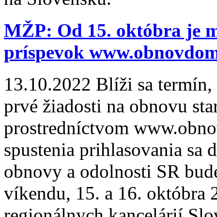
MŽP: Od 15. októbra je m
príspevok www.obnovdom
13.10.2022
Blíži sa termín
prvé žiadosti na obnovu st
prostredníctvom www.obnovd
spustenia prihlasovania sa
obnovy a odolnosti SR bud
víkendu, 15. a 16. októbra
regionálnych kancelárií Sl