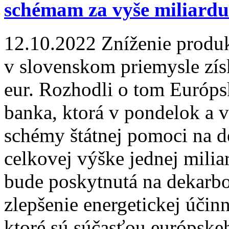
schémam za vyše miliardu
12.10.2022
Zníženie produk
v slovenskom priemysle zís
eur. Rozhodli o tom Európs
banka, ktorá v pondelok a v
schémy štátnej pomoci na d
celkovej výške jednej mili
bude poskytnutá na dekarb
zlepšenie energetickej účin
ktoré sú súčasťou európsk