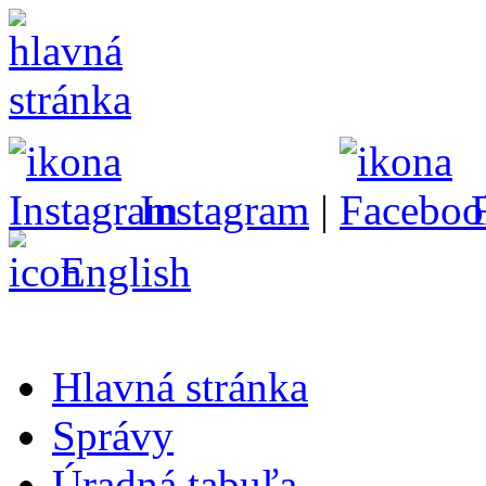
Instagram
|
English
Hlavná stránka
Správy
Úradná tabuľa