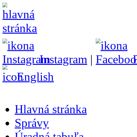
Instagram
|
English
Hlavná stránka
Správy
Úradná tabuľa