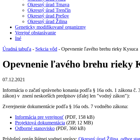
Okresný úrad Trnava
Okresný úrad Trenčín
Okresný úrad Prešov
Okresný úrad Žilina
Geneticky modifikované organizmy
Verejné obstarávanie
Iné
Úradná tabuľa
-
Sekcia vôd
- Opevnenie ľavého brehu rieky Kysuca
Opevnenie ľavého brehu rieky 
07.12.2021
Informácia o začatí správneho konania podľa § 16a ods. 1 zákona č.
zákon) v znení neskorších predpisov (ďalej len "vodný zákon"):
Zverejnenie dokumentácie podľa § 16a ods. 7 vodného zákona:
Informácia pre verejnosť
(PDF, 158 kB)
Projektová dokumentácia
(ZIP, 12 MB)
Odborné stanovisko
(PDF, 360 kB)
Príslušný orgán štátnej vodnej správy:
Okresný úrad Žilina, odbor sta