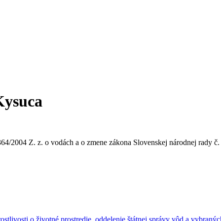
Kysuca
 364/2004 Z. z. o vodách a o zmene zákona Slovenskej národnej rady č.
rostlivosti o životné prostredie, oddelenie štátnej správy vôd a vybran