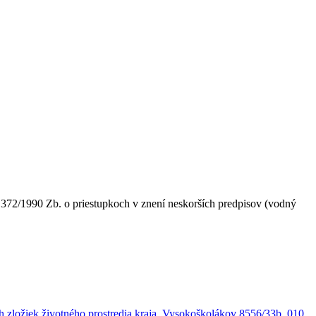
 372/1990 Zb. o priestupkoch v znení neskorších predpisov (vodný
ých zložiek životného prostredia kraja, Vysokoškolákov 8556/33b, 010