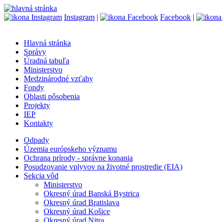
Instagram
|
Facebook
|
Hlavná stránka
Správy
Úradná tabuľa
Ministerstvo
Medzinárodné vzťahy
Fondy
Oblasti pôsobenia
Projekty
IEP
Kontakty
Odpady
Územia európskeho významu
Ochrana prírody - správne konania
Posudzovanie vplyvov na životné prostredie (EIA)
Sekcia vôd
Ministerstvo
Okresný úrad Banská Bystrica
Okresný úrad Bratislava
Okresný úrad Košice
Okresný úrad Nitra