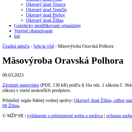
Okresný úrad Trnava
Okresný úrad Trenčín
Okresný úrad Prešov
Okresný úrad Žilina
Geneticky modifikované organizmy
Verejné obstarávanie
Iné
Úradná tabuľa
-
Sekcia vôd
- Mäsovýroba Oravská Polhora
Mäsovýroba Oravská Polhora
09.03.2023
Záväzné stanovisko
(PDF, 136 kB) podľa § 16a ods. 1 zákona č. 364/
zákon) v znení neskorších predpisov.
Príslušný orgán štátnej vodnej správy:
Okresný úrad Žilina, odbor sta
08 Žilina
.
© MŽP SR |
vyhlásenie o prístupnosti webu a správca
|
ochrana oso