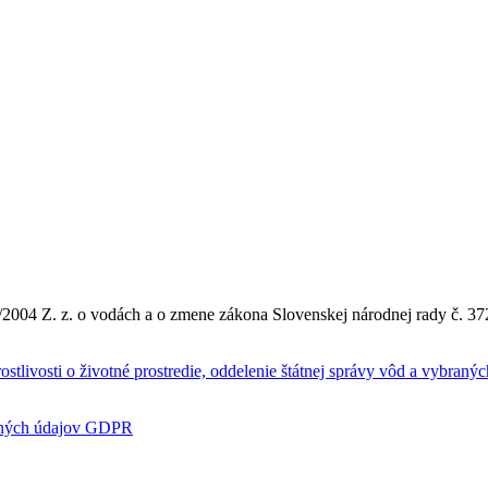
2004 Z. z. o vodách a o zmene zákona Slovenskej národnej rady č. 37
rostlivosti o životné prostredie, oddelenie štátnej správy vôd a vybran
bných údajov GDPR