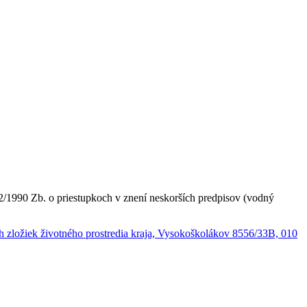
2/1990 Zb. o priestupkoch v znení neskorších predpisov (vodný
ých zložiek životného prostredia kraja, Vysokoškolákov 8556/33B, 010