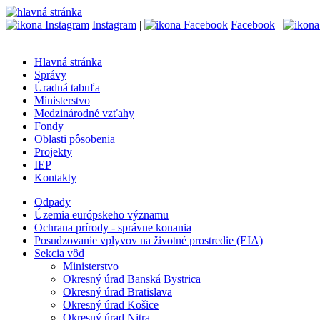
Instagram
|
Facebook
|
Hlavná stránka
Správy
Úradná tabuľa
Ministerstvo
Medzinárodné vzťahy
Fondy
Oblasti pôsobenia
Projekty
IEP
Kontakty
Odpady
Územia európskeho významu
Ochrana prírody - správne konania
Posudzovanie vplyvov na životné prostredie (EIA)
Sekcia vôd
Ministerstvo
Okresný úrad Banská Bystrica
Okresný úrad Bratislava
Okresný úrad Košice
Okresný úrad Nitra