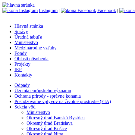
Instagram
|
Facebook
|
Hlavná stránka
Správy
Úradná tabuľa
Ministerstvo
Medzinárodné vzťahy
Fondy
Oblasti pôsobenia
Projekty
IEP
Kontakty
Odpady
Územia európskeho významu
Ochrana prírody - správne konania
Posudzovanie vplyvov na životné prostredie (EIA)
Sekcia vôd
Ministerstvo
Okresný úrad Banská Bystrica
Okresný úrad Bratislava
Okresný úrad Košice
Okresný úrad Nitra