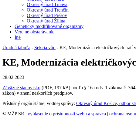
Okresný úrad Trnava
Okresný úrad Trenčín
Okresný úrad Prešov
Okresný úrad Žilina
Geneticky modifikované organizmy
Verejné obstarávanie
Iné
Úradná tabuľa
-
Sekcia vôd
- KE, Modernizácia električkových tratí v
KE, Modernizácia električkových
28.02.2023
Záväzné stanovisko
(PDF, 197 kB) podľa § 16a ods. 1 zákona č. 364/
zákon) v znení neskorších predpisov.
Príslušný orgán štátnej vodnej správy:
Okresný úrad Košice, odbor sta
© MŽP SR |
vyhlásenie o prístupnosti webu a správca
|
ochrana oso