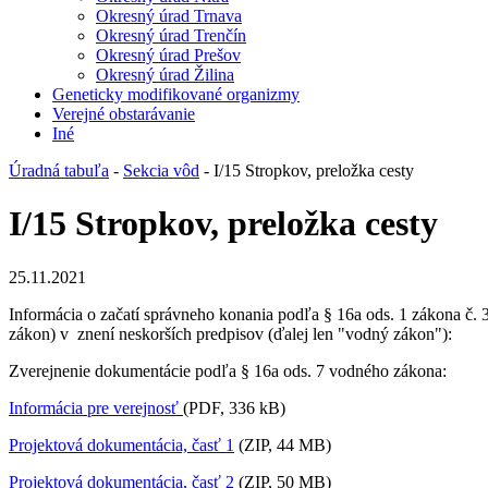
Okresný úrad Trnava
Okresný úrad Trenčín
Okresný úrad Prešov
Okresný úrad Žilina
Geneticky modifikované organizmy
Verejné obstarávanie
Iné
Úradná tabuľa
-
Sekcia vôd
- I/15 Stropkov, preložka cesty
I/15 Stropkov, preložka cesty
25.11.2021
Informácia o začatí správneho konania podľa § 16a ods. 1 zákona č.
zákon) v znení neskorších predpisov (ďalej len "vodný zákon"):
Zverejnenie dokumentácie podľa § 16a ods. 7 vodného zákona:
Informácia pre verejnosť
(PDF, 336 kB)
Projektová dokumentácia, časť 1
(ZIP, 44 MB)
Projektová dokumentácia, časť 2
(ZIP, 50 MB)