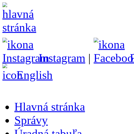
Instagram
|
English
Hlavná stránka
Správy
Úradná tabuľa