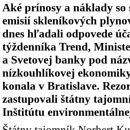
Aké prínosy a náklady so 
emisií skleníkových plyno
dnes hľadali odpovede úča
týždenníka Trend, Ministe
a Svetovej banky pod ná
nízkouhlíkovej ekonomiky
konala v Bratislave. Rezor
zastupovali štátny tajomní
Inštitútu environmentálne
Štátny tajomník Norbert Kur