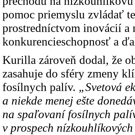
prechodu na nízkouhlíkovú
pomoc priemyslu zvládať te
prostredníctvom inovácií a
konkurencieschopnosť a ďal
Kurilla zároveň dodal, že o
zasahuje do sféry zmeny klí
fosílnych palív.
„Svetová ek
a niekde menej ešte doned
na spaľovaní fosílnych palí
v prospech nízkouhlíkových 