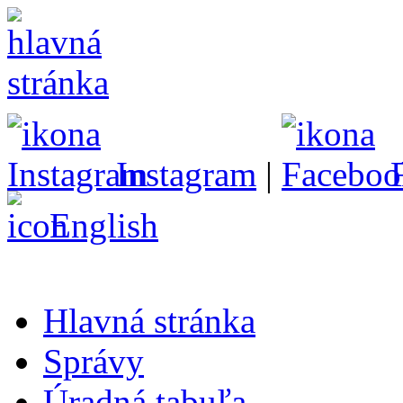
Instagram
|
English
Hlavná stránka
Správy
Úradná tabuľa