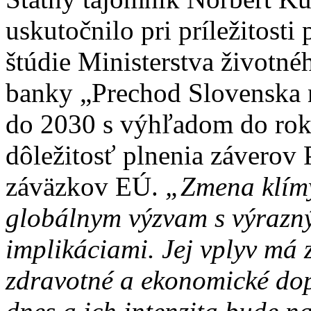
uskutočnilo pri príležitost
štúdie Ministerstva životné
banky „Prechod Slovenska 
do 2030 s výhľadom do ro
dôležitosť plnenia záverov 
záväzkov EÚ.
„Zmena klímy
globálnym výzvam s výrazn
implikáciami. Jej vplyv má 
zdravotné a ekonomické dop