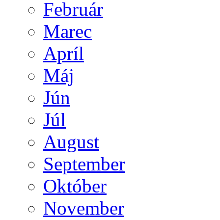
Február
Marec
Apríl
Máj
Jún
Júl
August
September
Október
November