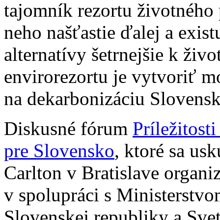
tajomník rezortu životného
neho našťastie ďalej a exis
alternatívy šetrnejšie k ži
envirorezortu je vytvoriť 
na dekarbonizáciu Slovensk
Diskusné fórum
Príležitos
pre Slovensko
, ktoré sa us
Carlton v Bratislave organi
v spolupráci s Ministerstvo
Slovenskej republiky a Sv