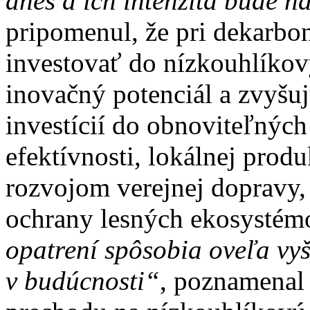
dnes a ich intenzita bude n
pripomenul, že pri dekarbo
investovať do nízkouhlíkový
inovačný potenciál a zvyšu
investícií do obnoviteľných
efektívnosti, lokálnej produ
rozvojom verejnej dopravy,
ochrany lesných ekosystém
opatrení spôsobia oveľa vy
v budúcnosti“
, poznamenal