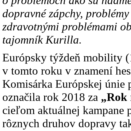
o problémoch ako sú nadmer
dopravné zápchy, problémy 
zdravotnými problémami oby
tajomník Kurilla.
Európsky týždeň mobility (
v tomto roku v znamení he
Komisárka Európskej únie p
označila rok 2018 za
„Rok 
cieľom aktuálnej kampane 
rôznych druhov dopravy tak