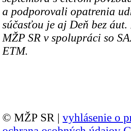
a podporovali opatrenia udr
súčasťou je aj Deň bez áut
MŽP SR v spolupráci so SA
ETM.
© MŽP SR |
vyhlásenie o p
ochrana osobných údajov