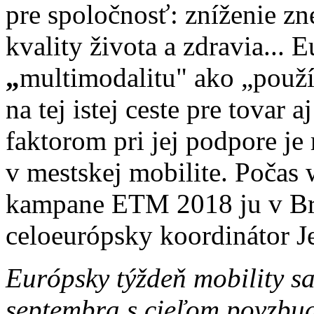
pre spoločnosť: zníženie zne
kvality života a zdravia...
„
multimodalitu" ako „použ
na tej istej ceste pre tovar
faktorom pri jej podpore je r
v mestskej mobilite. Počas
kampane ETM 2018 ju v Brat
celoeurópsky koordinátor 
Európsky týždeň mobility s
septembra s cieľom povzbud