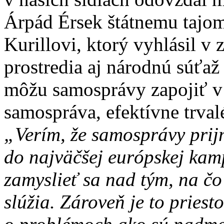
Árpád Érsek štátnemu tajo
Kurillovi, ktorý vyhlásil v 
prostredia aj národnú súť
môžu samosprávy zapojiť v 
samospráva, efektívne trvalé
„Verím, že samosprávy prijm
do najväčšej európskej kamp
zamyslieť sa nad tým, na čo
slúžia. Zároveň je to priest