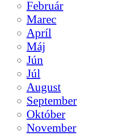
Február
Marec
Apríl
Máj
Jún
Júl
August
September
Október
November