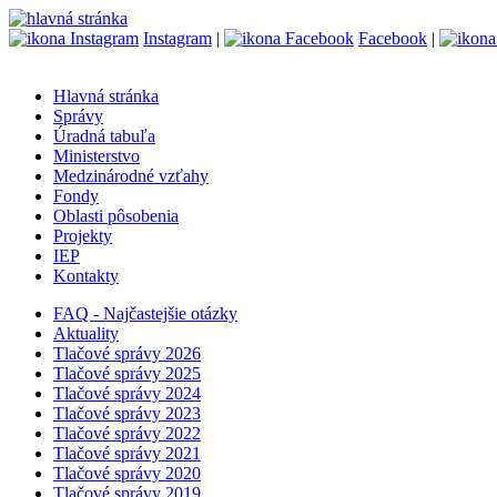
Instagram
|
Facebook
|
Hlavná stránka
Správy
Úradná tabuľa
Ministerstvo
Medzinárodné vzťahy
Fondy
Oblasti pôsobenia
Projekty
IEP
Kontakty
FAQ - Najčastejšie otázky
Aktuality
Tlačové správy 2026
Tlačové správy 2025
Tlačové správy 2024
Tlačové správy 2023
Tlačové správy 2022
Tlačové správy 2021
Tlačové správy 2020
Tlačové správy 2019