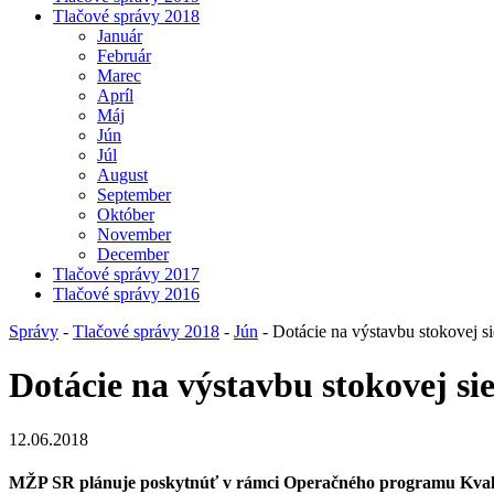
Tlačové správy 2018
Január
Február
Marec
Apríl
Máj
Jún
Júl
August
September
Október
November
December
Tlačové správy 2017
Tlačové správy 2016
Správy
-
Tlačové správy 2018
-
Jún
- Dotácie na výstavbu stokovej si
Dotácie na výstavbu stokovej si
12.06.2018
MŽP SR plánuje poskytnúť v rámci Operačného programu Kvalita 