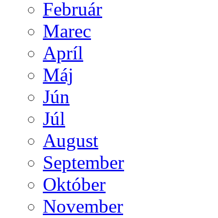
Február
Marec
Apríl
Máj
Jún
Júl
August
September
Október
November