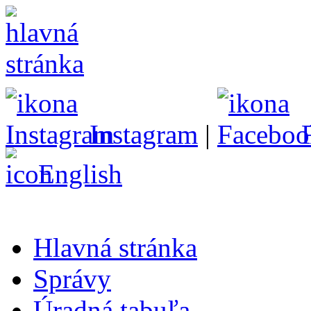
Instagram
|
English
Hlavná stránka
Správy
Úradná tabuľa