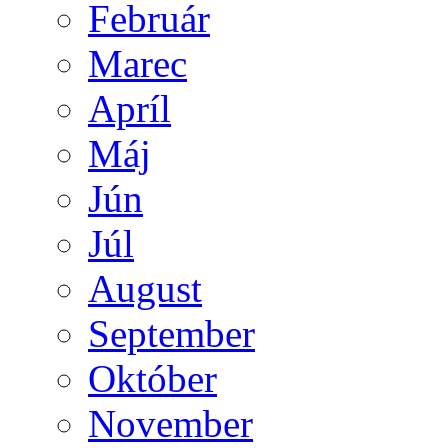
Február
Marec
Apríl
Máj
Jún
Júl
August
September
Október
November