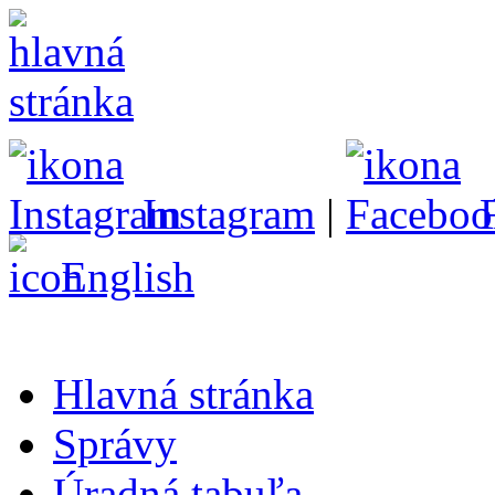
Instagram
|
English
Hlavná stránka
Správy
Úradná tabuľa