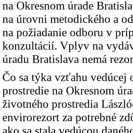
na Okresnom úrade Bratisla
na úrovni metodického a od
na požiadanie odboru v prí
konzultácií. Vplyv na vydá
úradu Bratislava nemá rezor
Čo sa týka vzťahu vedúcej o
prostredie na Okresnom úrad
životného prostredia Lászl
envirorezort za potrebné zd
ako sa stala vedúcou daného