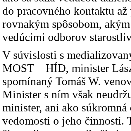
do pracovného kontaktu až p
rovnakým spôsobom, akým p
vedúcimi odborov starostliv
V súvislosti s medializova
MOST – HÍD, minister Lász
spomínaný Tomáš W. venoval
Minister s ním však neudržu
minister, ani ako súkromn
vedomosti o jeho činnosti. 