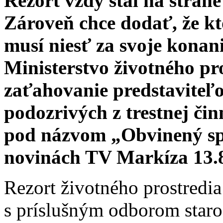
Rezort vždy stál na stran
Zároveň chce dodať, že k
musí niesť za svoje konan
Ministerstvo životného pr
zaťahovanie predstaviteľ
podozrivých z trestnej čin
pod názvom „Obvinený spo
novinách TV Markíza 13.8
Rezort životného prostredia
s príslušným odborom staros