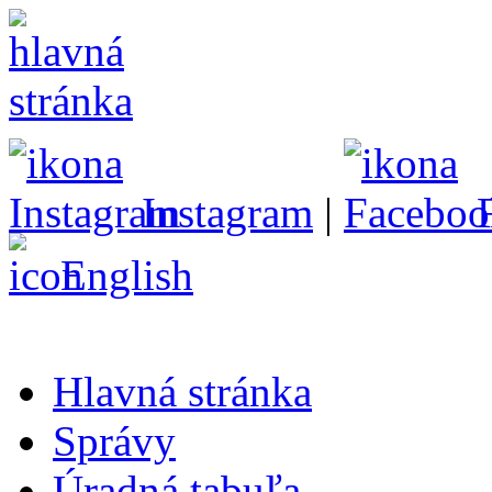
Instagram
|
English
Hlavná stránka
Správy
Úradná tabuľa