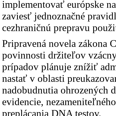
implementovať európske nari
zaviesť jednoznačné pravidl
cezhraničnú prepravu použit
Pripravená novela zákona 
povinnosti držiteľov vzácn
prípadov plánuje znížiť ad
nastať v oblasti preukazov
nadobudnutia ohrozených dr
evidencie, nezameniteľného
preplácania DNA testov.