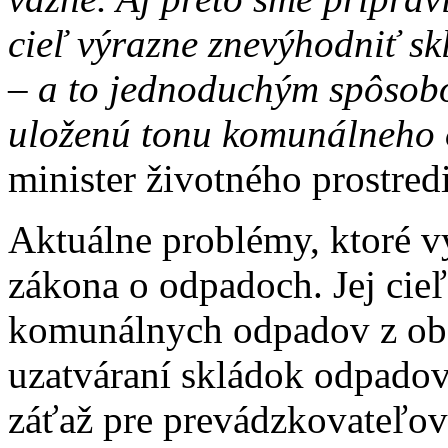
cieľ výrazne znevýhodniť s
– a to jednoduchým spôsob
uloženú tonu komunálneho 
minister životného prostred
Aktuálne problémy, ktoré vy
zákona o odpadoch. Jej cieľ
komunálnych odpadov z obal
uzatváraní skládok odpadov,
záťaž pre prevádzkovateľo