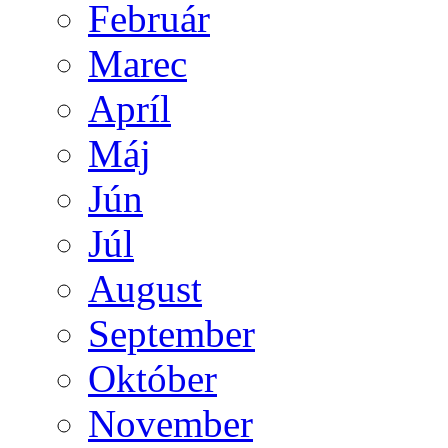
Február
Marec
Apríl
Máj
Jún
Júl
August
September
Október
November