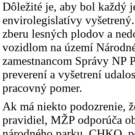
Dôležité je, aby bol každý 
envirolegislatívy vyšetrený
zberu lesných plodov a ne
vozidlom na území Národn
zamestnancom Správy NP P
preverení a vyšetrení udalo
pracovný pomer.
Ak má niekto podozrenie, 
pravidiel, MŽP odporúča obr
národného parku, CHKO, po