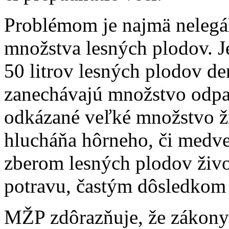
Problémom je najmä nelegá
množstva lesných plodov. J
50 litrov lesných plodov de
zanechávajú množstvo odpad
odkázané veľké množstvo ži
hlucháňa hôrneho, či med
zberom lesných plodov živo
potravu, častým dôsledkom j
MŽP zdôrazňuje, že zákony 