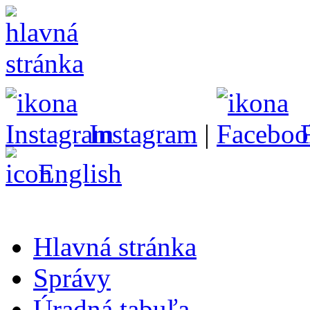
Instagram
|
English
Hlavná stránka
Správy
Úradná tabuľa