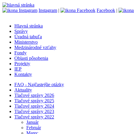
Instagram
|
Facebook
|
Hlavná stránka
Správy
Úradná tabuľa
Ministerstvo
Medzinárodné vzťahy
Fondy
Oblasti pôsobenia
Projekty
IEP
Kontakty
FAQ - Najčastejšie otázky
Aktuality
Tlačové správy 2026
Tlačové správy 2025
Tlačové správy 2024
Tlačové správy 2023
Tlačové správy 2022
Január
Február
Marec