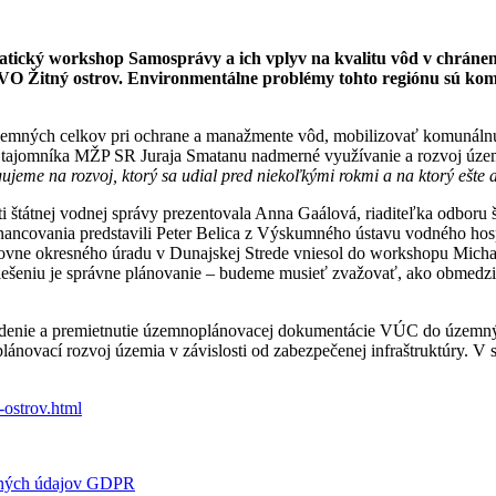
atický workshop Samosprávy a ich vplyv na kvalitu vôd v chránen
VO Žitný ostrov. Environmentálne problémy tohto regiónu sú kom
mných celkov pri ochrane a manažmente vôd, mobilizovať komunálnu s
o tajomníka MŽP SR Juraja Smatanu nadmerné využívanie a rozvoj územ
ujeme na rozvoj, ktorý sa udial pred niekoľkými rokmi a na ktorý ešte
osti štátnej vodnej správy prezentovala Anna Gaálová, riaditeľka odbor
inancovania predstavili Peter Belica z Výskumného ústavu vodného ho
ovne okresného úradu v Dunajskej Strede vniesol do workshopu Michal
šeniu je správne plánovanie – budeme musieť zvažovať, ako obmedzi
enie a premietnutie územnoplánovacej dokumentácie VÚC do územných
novací rozvoj územia v závislosti od zabezpečenej infraštruktúry. V s
ostrov.html
bných údajov GDPR