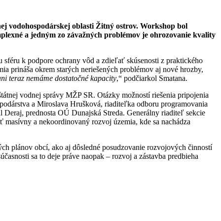
ej vodohospodárskej oblasti Žitný ostrov. Workshop bol
plexné a jedným zo závažných problémov je ohrozovanie kvality
féru k podpore ochrany vôd a zdieľať skúsenosti z praktického
ia prináša okrem starých neriešených problémov aj nové hrozby,
 ani teraz nemáme dostatočné kapacity
,“ podčiarkol Smatana.
u štátnej vodnej správy MŽP SR. Otázky možností riešenia pripojenia
spodárstva a Miroslava Hrušková, riaditeľka odboru programovania
 Deraj, prednosta OÚ Dunajská Streda. Generálny riaditeľ sekcie
ť masívny a nekoordinovaný rozvoj územia, kde sa nachádza
 plánov obcí, ako aj dôsledné posudzovanie rozvojových činností
účasnosti sa to deje práve naopak – rozvoj a zástavba predbieha