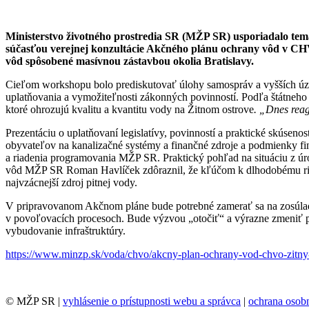
Ministerstvo životného prostredia SR (MŽP SR) usporiadalo tem
súčasťou verejnej konzultácie Akčného plánu ochrany vôd v CH
vôd spôsobené masívnou zástavbou okolia Bratislavy.
Cieľom workshopu bolo prediskutovať úlohy samospráv a vyšších úze
uplatňovania a vymožiteľnosti zákonných povinností. Podľa štátneh
ktoré ohrozujú kvalitu a kvantitu vody na Žitnom ostrove
. „Dnes reag
Prezentáciu o uplatňovaní legislatívy, povinností a praktické skúsen
obyvateľov na kanalizačné systémy a finančné zdroje a podmienky f
a riadenia programovania MŽP SR. Praktický pohľad na situáciu z úr
vôd MŽP SR Roman Havlíček zdôraznil, že kľúčom k dlhodobému rie
najvzácnejší zdroj pitnej vody.
V pripravovanom Akčnom pláne bude potrebné zamerať sa na zosúlad
v povoľovacích procesoch. Bude výzvou „otočiť“ a výrazne zmeniť plá
vybudovanie infraštruktúry.
https://www.minzp.sk/voda/chvo/akcny-plan-ochrany-vod-chvo-zitny-
© MŽP SR |
vyhlásenie o prístupnosti webu a správca
|
ochrana oso