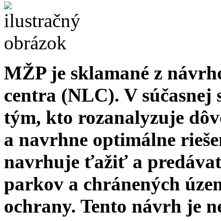
MŽP je sklamané z návrh
centra (NLC). V súčasnej 
tým, kto rozanalyzuje dô
a navrhne optimálne rieš
navrhuje ťažiť a predáva
parkov a chránených územ
ochrany. Tento návrh je n