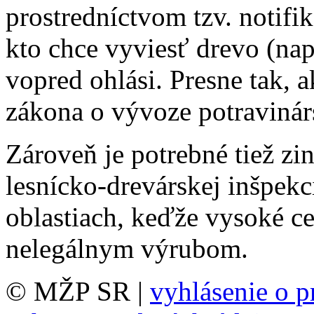
prostredníctvom tzv. notifik
kto chce vyviesť drevo (nap
vopred ohlási. Presne tak, a
zákona o vývoze potravinár
Zároveň je potrebné tiež zi
lesnícko-drevárskej inšpekc
oblastiach, keďže vysoké c
nelegálnym výrubom.
© MŽP SR |
vyhlásenie o p