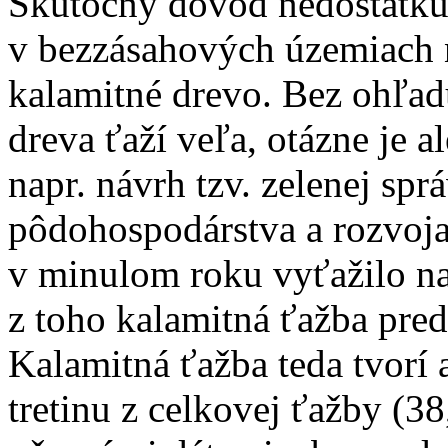
Skutočný dôvod nedostatku d
v bezzásahových územiach n
kalamitné drevo. Bez ohľad
dreva ťaží veľa, otázne je al
napr. návrh tzv. zelenej spr
pôdohospodárstva a rozvoja
v minulom roku vyťažilo na
z toho kalamitná ťažba pred
Kalamitná ťažba teda tvorí 
tretinu z celkovej ťažby (38