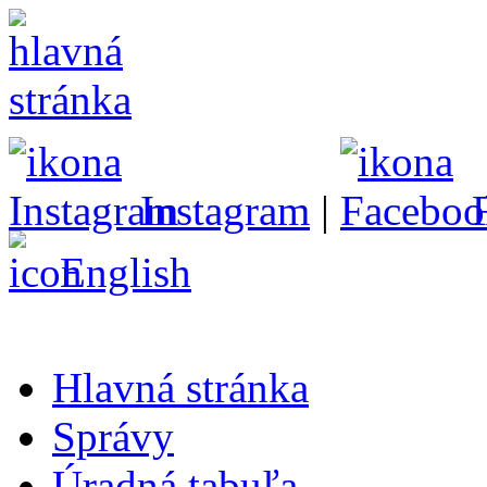
Instagram
|
English
Hlavná stránka
Správy
Úradná tabuľa