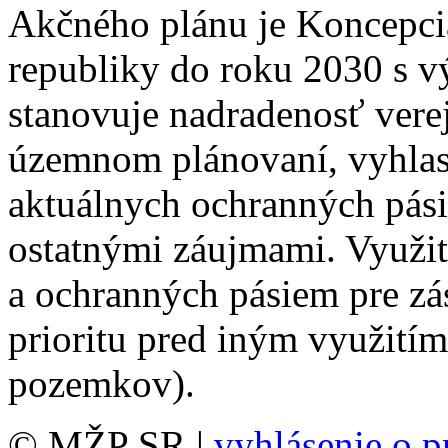
Akčného plánu je Koncepcia
republiky do roku 2030 s 
stanovuje nadradenosť vere
územnom plánovaní, vyhlas
aktuálnych ochranných pás
ostatnými záujmami. Využit
a ochranných pásiem pre z
prioritu pred iným využitím
pozemkov).
© MŽP SR |
vyhlásenie o p