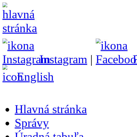
Instagram
|
English
Hlavná stránka
Správy
Úradná tabuľa