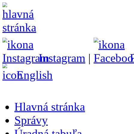
Instagram
|
English
Hlavná stránka
Správy
Úradná tabuľa