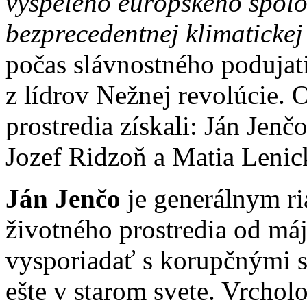
vyspelého európskeho spolo
bezprecedentnej klimatickej 
počas slávnostného podujati
z lídrov Nežnej revolúcie. 
prostredia získali: Ján Jenč
Jozef Ridzoň a Matia Lenic
Ján Jenčo
je generálnym ri
životného prostredia od má
vysporiadať s korupčnými s
ešte v starom svete. Vrchol