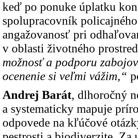
keď po ponuke úplatku konta
spolupracovník policajného
angažovanosť pri odhaľovan
v oblasti životného prostre
možnosť a podporu zabojova
ocenenie si veľmi vážim,“
po
Andrej Barát
, dlhoročný n
a systematicky mapuje príro
odpovede na kľúčové otázky
pestrosti a biodiverzite. Za