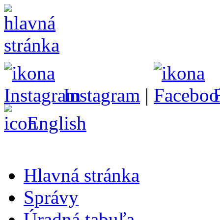
Instagram
|
English
Hlavná stránka
Správy
Úradná tabuľa