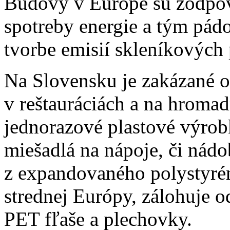
Budovy v Európe sú zodpov
spotreby energie a tým pád
tvorbe emisií skleníkových
Na Slovensku je zakázané o
v reštauráciách a na hroma
jednorazové plastové výrobk
miešadlá na nápoje, či nád
z expandovaného polystyrén
strednej Európy, zálohuje 
PET fľaše a plechovky.