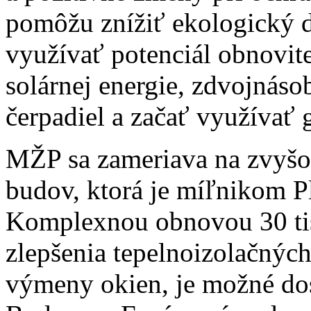
pomôžu znížiť ekologický d
využívať potenciál obnovit
solárnej energie, zdvojnáso
čerpadiel a začať využívať 
MŽP sa zameriava na zvyšov
budov, ktorá je míľnikom P
Komplexnou obnovou 30 tis
zlepšenia tepelnoizolačných 
výmeny okien, je možné do