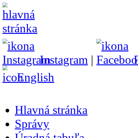
Instagram
|
English
Hlavná stránka
Správy
Úradná tabuľa