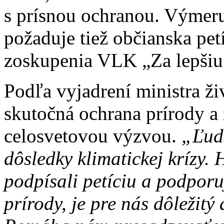
s prísnou ochranou. Výmer
požaduje tiež občianska pe
zoskupenia VLK „Za lepšiu
Podľa vyjadrení ministra ži
skutočná ochrana prírody a 
celosvetovou výzvou.
„Ľuds
dôsledky klimatickej krízy. 
podpísali petíciu a podpor
prírody, je pre nás dôležit