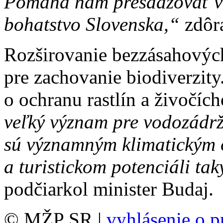
Pomáha nám presadzovať ve
bohatstvo Slovenska,“
zdôra
Rozširovanie bezzásahových
pre zachovanie biodiverzity
o ochranu rastlín a živočíc
veľký význam pre vodozádrž
sú významným klimatickým 
a turistickom potenciáli ta
podčiarkol minister Budaj.
© MŽP SR |
vyhlásenie o p