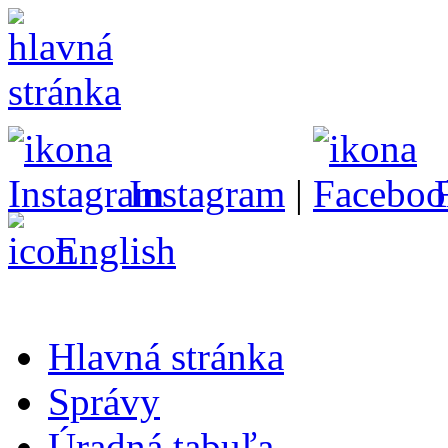
Instagram
|
English
Hlavná stránka
Správy
Úradná tabuľa