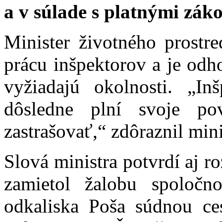
a v súlade s platnými zák
Minister životného prostre
prácu inšpektorov a je odh
vyžiadajú okolnosti. „Inš
dôsledne plní svoje po
zastrašovať,“ zdôraznil min
Slová ministra potvrdí aj 
zamietol žalobu spoločno
odkaliska Poša súdnou ce