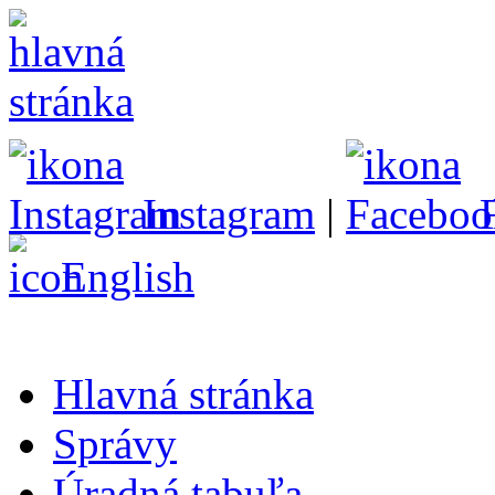
Instagram
|
English
Hlavná stránka
Správy
Úradná tabuľa