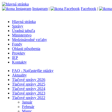
Instagram
|
Facebook
|
Hlavná stránka
Správy
Úradná tabuľa
Ministerstvo
Medzinárodné vzťahy
Fondy
Oblasti pôsobenia
Projekty
IEP
Kontakty
FAQ - Najčastejšie otázky
Aktuality
Tlačové správy 2026
Tlačové správy 2025
Tlačové správy 2024
Tlačové správy 2023
Tlačové správy 2022
Január
Február
Marec