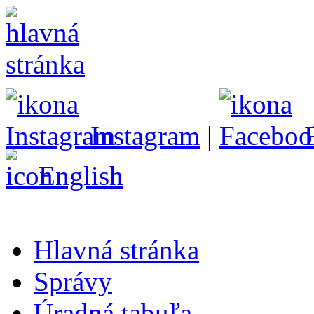
Instagram
|
English
Hlavná stránka
Správy
Úradná tabuľa