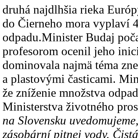
druhá najdlhšia rieka Euró
do Čierneho mora vyplaví 4
odpadu.Minister Budaj poča
profesorom ocenil jeho inic
dominovala najmä téma zne
a plastovými časticami. Min
že zníženie množstva odpadu
Ministerstva životného pro
na Slovensku uvedomujeme
zásobární pitnej vody. Čist