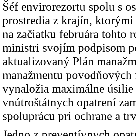
Šéf envirorezortu spolu s o
prostredia z krajín, ktorými
na začiatku februára tohto 
ministri svojím podpisom po
aktualizovaný Plán manažm
manažmentu povodňových riz
vynaložia maximálne úsilie
vnútroštátnych opatrení z
spoluprácu pri ochrane a t
Jedno z preventívnych opat