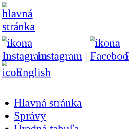
Instagram
|
English
Hlavná stránka
Správy
Úradná tabuľa