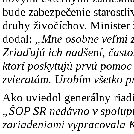
bude zabezpečenie starostl
druhy živočíchov. Minister 
dodal:
„Mne osobne veľmi z
Zriaďujú ich nadšení, často
ktorí poskytujú prvú pomo
zvieratám. Urobím všetko pr
Ako uviedol generálny ria
„ŠOP SR nedávno v spolupr
zariadeniami vypracovala K