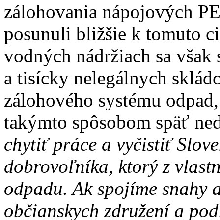
zálohovania nápojových PET
posunuli bližšie k tomuto c
vodných nádržiach sa však 
a tisícky nelegálnych sklá
zálohového systému odpad, 
takýmto spôsobom späť ned
chytiť práce a vyčistiť Slo
dobrovoľníka, ktorý z vlastn
odpadu. Ak spojíme snahy ak
občianskych združení a pod