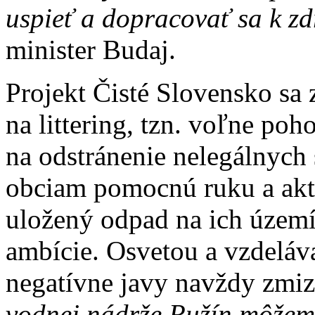
uspieť a dopracovať sa k zd
minister Budaj.
Projekt Čisté Slovensko sa
na littering, tzn. voľne poh
na odstránenie nelegálnyc
obciam pomocnú ruku a akt
uložený odpad na ich území
ambície. Osvetou a vzdeláv
negatívne javy navždy zmiz
vodnej nádrže Ružín môžeme 