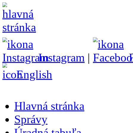
Instagram
|
English
Hlavná stránka
Správy
Úradná tabuľa