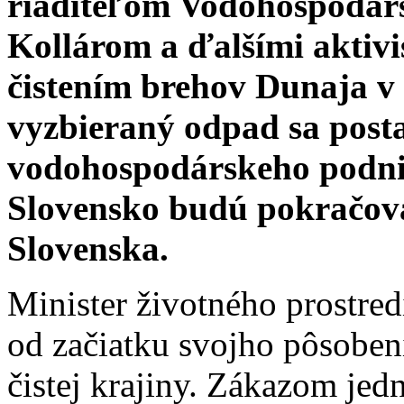
riaditeľom Vodohospodárs
Kollárom a ďalšími aktivis
čistením brehov Dunaja v
vyzbieraný odpad sa posta
vodohospodárskeho podniku
Slovensko budú pokračova
Slovenska.
Minister životného prostred
od začiatku svojho pôsoben
čistej krajiny. Zákazom jed