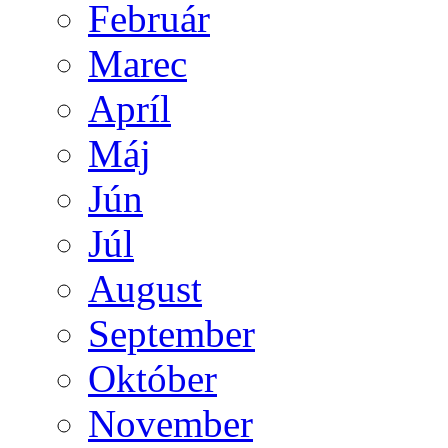
Február
Marec
Apríl
Máj
Jún
Júl
August
September
Október
November