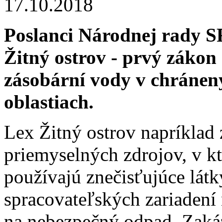
17.10.2018
Poslanci Národnej rady SR
Žitný ostrov - prvý zákon
zásobární vody v chráne
oblastiach.
Lex Žitný ostrov napríklad
priemyselných zdrojov, v k
používajú znečisťujúce lát
spracovateľských zariadení 
na nebezpečný odpad. Zaká