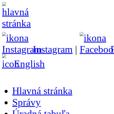
Instagram
|
English
Hlavná stránka
Správy
Úradná tabuľa