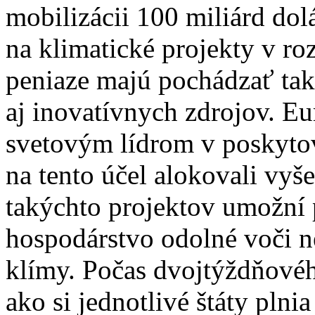
mobilizácii 100 miliárd do
na klimatické projekty v ro
peniaze majú pochádzať tak
aj inovatívnych zdrojov. Eur
svetovým lídrom v poskytov
na tento účel alokovali vyš
takýchto projektov umožní 
hospodárstvo odolné voči 
klímy. Počas dvojtýždňového
ako si jednotlivé štáty plni