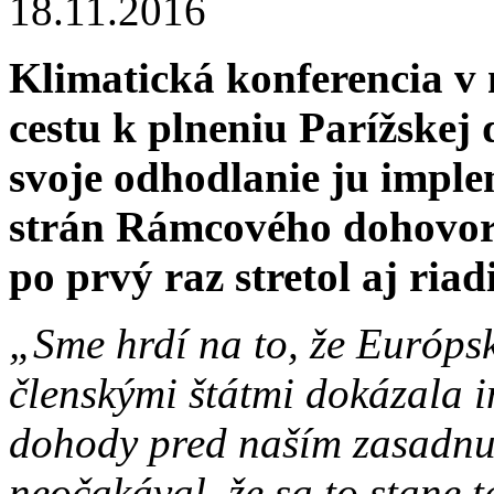
18.11.2016
Klimatická konferencia v
cestu k plneniu Parížskej
svoje odhodlanie ju imple
strán Rámcového dohovor
po prvý raz stretol aj ria
„Sme hrdí na to, že Európsk
členskými štátmi dokázala 
dohody pred naším zasadnut
neočakával, že sa to stane 