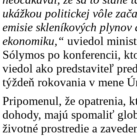
ukážkou politickej vôle zač
emisie skleníkových plynov 
ekonomiku,“
uviedol minist
Sólymos po konferencii, kto
viedol ako predstaviteľ pre
týždeň rokovania v mene Ú
Pripomenul, že opatrenia, k
dohody, majú spomaliť glob
životné prostredie a zaved