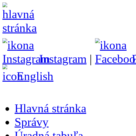
Instagram
|
English
Hlavná stránka
Správy
Úradná tabuľa