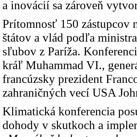
a inovácií sa zároveň vytvor
Prítomnosť 150 zástupcov n
štátov a vlád podľa ministr
sľubov z Paríža. Konferenci
kráľ Muhammad VI., gener
francúzsky prezident Franco
zahraničných vecí USA Joh
Klimatická konferencia pos
dohody v skutkoch a implem