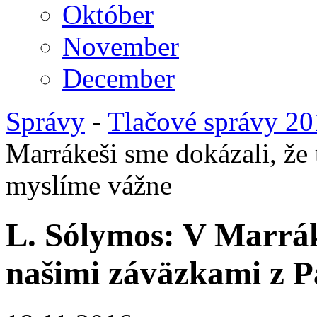
Október
November
December
Správy
-
Tlačové správy 2
Marrákeši sme dokázali, že 
myslíme vážne
L. Sólymos: V Marráke
našimi záväzkami z P