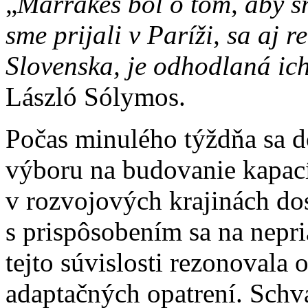
„
Marrákeš bol o tom, aby sm
sme prijali v Paríži, sa aj 
Slovenska, je odhodlaná ich
László Sólymos.
Počas minulého týždňa sa d
výboru na budovanie kapacít
v rozvojových krajinách do
s prispôsobením sa na nepr
tejto súvislosti rezonovala
adaptačných opatrení. Schvá