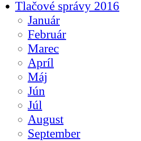
Tlačové správy 2016
Január
Február
Marec
Apríl
Máj
Jún
Júl
August
September